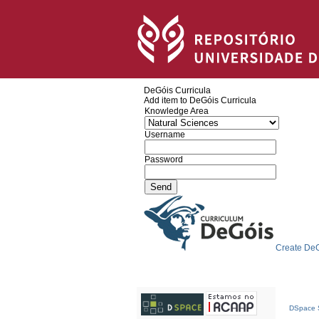
DeGóis Curricula
Add item to DeGóis Curricula
Knowledge Area
Username
Password
Create DeG
DSpace S