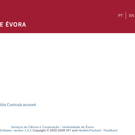
PT
EN
óis Curricula account
Serviços de Ciência e Cooperação
-
Universidade de Évora
oftware, version 1.6.2
Copyright © 2002-2008
MIT
and
Hewlett-Packard
-
Feedback