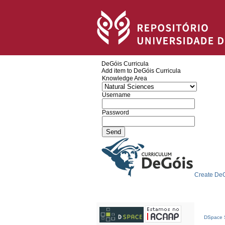
DeGóis Curricula
Add item to DeGóis Curricula
Knowledge Area
Username
Password
Create DeG
DSpace S