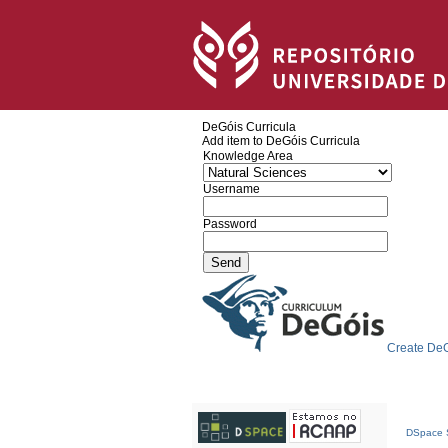
DeGóis Curricula
Add item to DeGóis Curricula
Knowledge Area
Username
Password
Create DeG
DSpace S