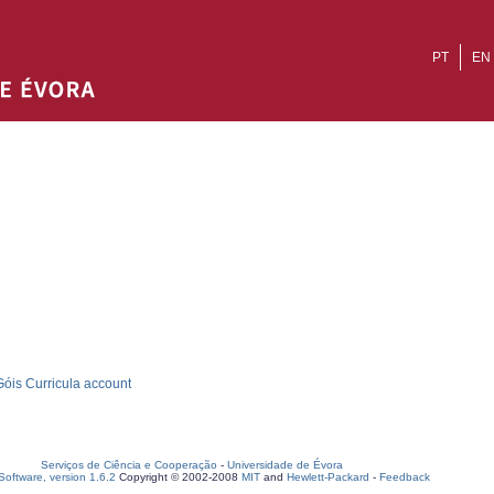
PT
EN
óis Curricula account
Serviços de Ciência e Cooperação
-
Universidade de Évora
oftware, version 1.6.2
Copyright © 2002-2008
MIT
and
Hewlett-Packard
-
Feedback