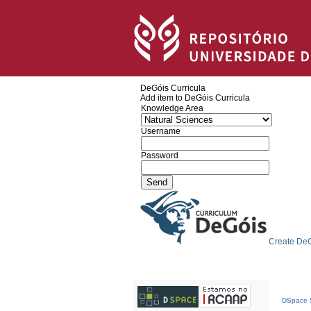
DeGóis Curricula
Add item to DeGóis Curricula
Knowledge Area
Username
Password
Create DeG
DSpace S