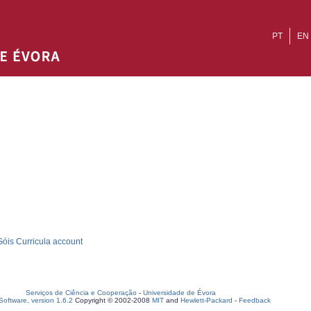
PT
EN
óis Curricula account
Serviços de Ciência e Cooperação
-
Universidade de Évora
oftware, version 1.6.2
Copyright © 2002-2008
MIT
and
Hewlett-Packard
-
Feedback