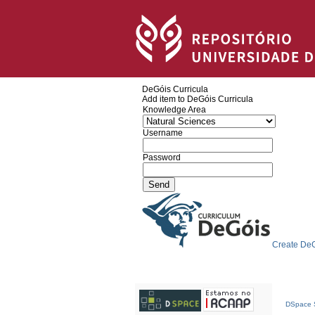
DeGóis Curricula
Add item to DeGóis Curricula
Knowledge Area
Username
Password
Create DeG
DSpace S