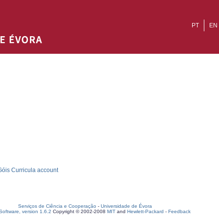
PT
EN
óis Curricula account
Serviços de Ciência e Cooperação
-
Universidade de Évora
oftware, version 1.6.2
Copyright © 2002-2008
MIT
and
Hewlett-Packard
-
Feedback