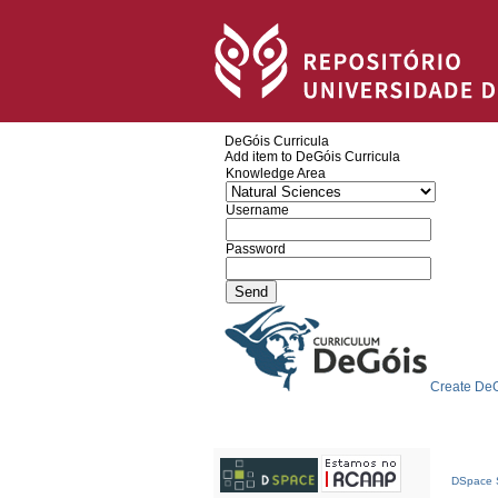
DeGóis Curricula
Add item to DeGóis Curricula
Knowledge Area
Username
Password
Create DeG
DSpace S