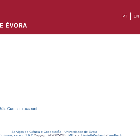
PT
EN
óis Curricula account
Serviços de Ciência e Cooperação
-
Universidade de Évora
oftware, version 1.6.2
Copyright © 2002-2008
MIT
and
Hewlett-Packard
-
Feedback