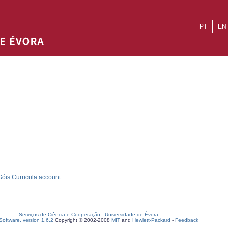
PT
EN
óis Curricula account
Serviços de Ciência e Cooperação
-
Universidade de Évora
oftware, version 1.6.2
Copyright © 2002-2008
MIT
and
Hewlett-Packard
-
Feedback