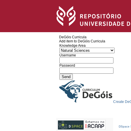
DeGóis Curricula
Add item to DeGóis Curricula
Knowledge Area
Username
Password
Create DeG
DSpace S