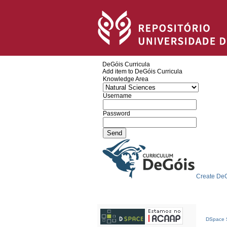
DeGóis Curricula
Add item to DeGóis Curricula
Knowledge Area
Username
Password
Create DeG
DSpace S