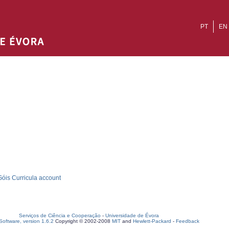
PT
EN
óis Curricula account
Serviços de Ciência e Cooperação
-
Universidade de Évora
oftware, version 1.6.2
Copyright © 2002-2008
MIT
and
Hewlett-Packard
-
Feedback