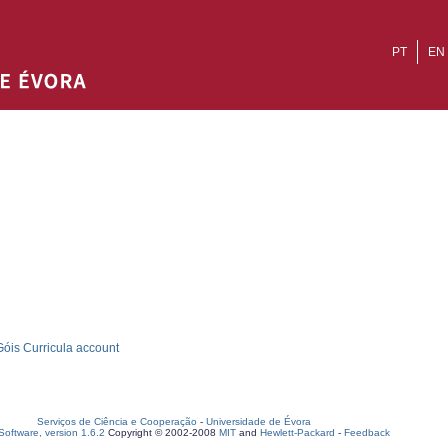
PT
EN
óis Curricula account
Serviços de Ciência e Cooperação
-
Universidade de Évora
oftware, version 1.6.2
Copyright © 2002-2008
MIT
and
Hewlett-Packard
-
Feedback