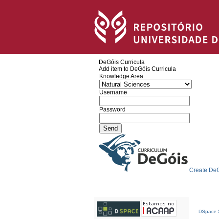
DeGóis Curricula
Add item to DeGóis Curricula
Knowledge Area
Username
Password
Create DeG
DSpace S