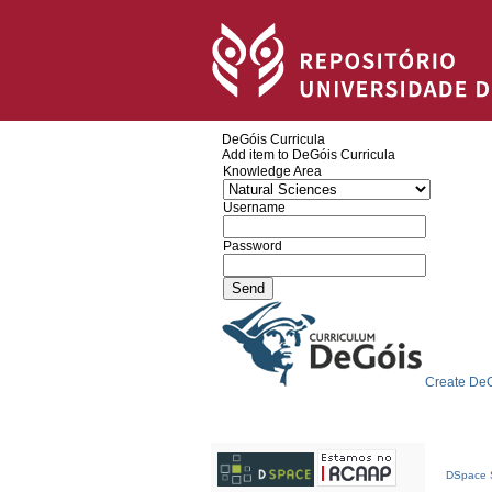
DeGóis Curricula
Add item to DeGóis Curricula
Knowledge Area
Username
Password
Create DeG
DSpace S