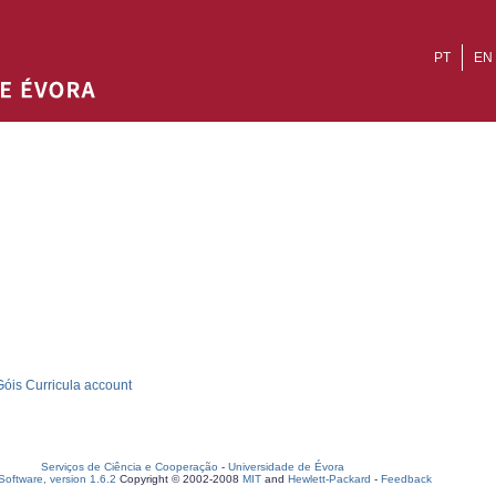
PT
EN
óis Curricula account
Serviços de Ciência e Cooperação
-
Universidade de Évora
oftware, version 1.6.2
Copyright © 2002-2008
MIT
and
Hewlett-Packard
-
Feedback