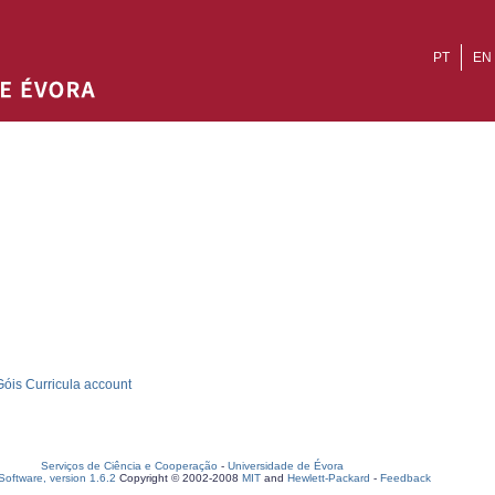
PT
EN
óis Curricula account
Serviços de Ciência e Cooperação
-
Universidade de Évora
oftware, version 1.6.2
Copyright © 2002-2008
MIT
and
Hewlett-Packard
-
Feedback