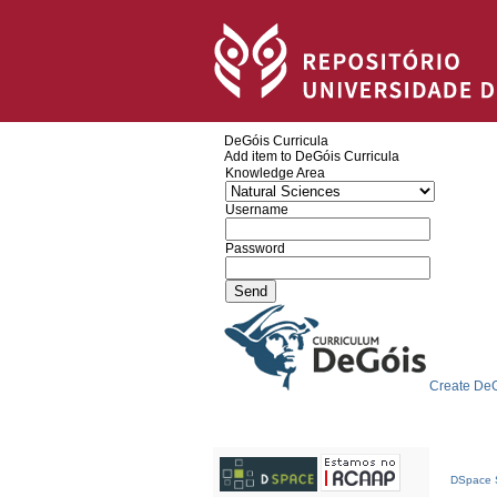
DeGóis Curricula
Add item to DeGóis Curricula
Knowledge Area
Username
Password
Create DeG
DSpace S