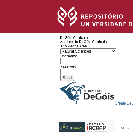
DeGóis Curricula
Add item to DeGóis Curricula
Knowledge Area
Username
Password
Create DeG
DSpace S