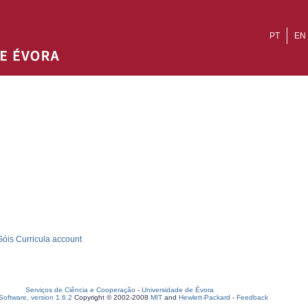
PT
EN
óis Curricula account
Serviços de Ciência e Cooperação
-
Universidade de Évora
oftware, version 1.6.2
Copyright © 2002-2008
MIT
and
Hewlett-Packard
-
Feedback