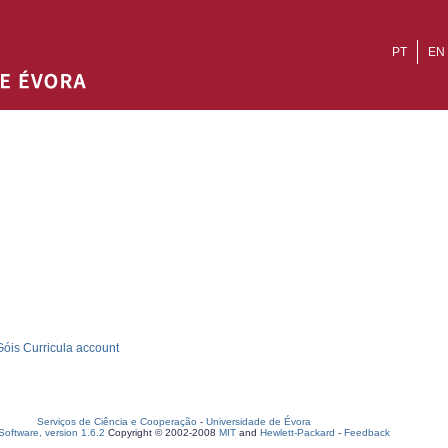
PT
EN
óis Curricula account
Serviços de Ciência e Cooperação
-
Universidade de Évora
oftware, version 1.6.2
Copyright © 2002-2008
MIT
and
Hewlett-Packard
-
Feedback