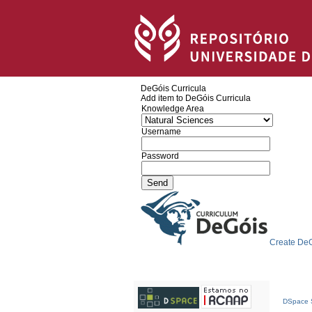
DeGóis Curricula
Add item to DeGóis Curricula
Knowledge Area
Username
Password
Create DeG
DSpace S