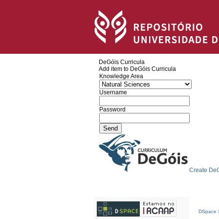
DeGóis Curricula
Add item to DeGóis Curricula
Knowledge Area
Username
Password
Create DeG
DSpace S