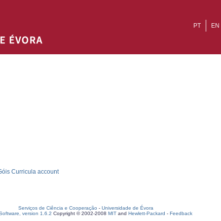
PT
EN
óis Curricula account
Serviços de Ciência e Cooperação
-
Universidade de Évora
oftware, version 1.6.2
Copyright © 2002-2008
MIT
and
Hewlett-Packard
-
Feedback