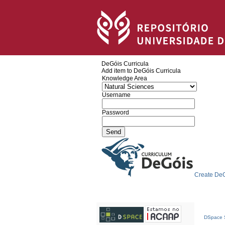
DeGóis Curricula
Add item to DeGóis Curricula
Knowledge Area
Username
Password
Create DeG
DSpace S