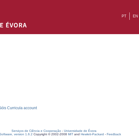
PT
EN
óis Curricula account
Serviços de Ciência e Cooperação
-
Universidade de Évora
oftware, version 1.6.2
Copyright © 2002-2008
MIT
and
Hewlett-Packard
-
Feedback