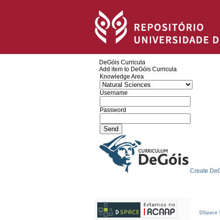
DeGóis Curricula
Add item to DeGóis Curricula
Knowledge Area
Username
Password
Create DeG
DSpace S