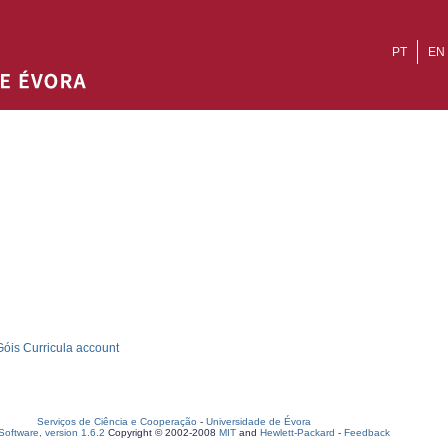
PT
EN
óis Curricula account
Serviços de Ciência e Cooperação
-
Universidade de Évora
oftware, version 1.6.2
Copyright © 2002-2008
MIT
and
Hewlett-Packard
-
Feedback