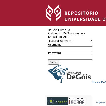
DeGóis Curricula
Add item to DeGóis Curricula
Knowledge Area
Username
Password
Create DeG
DSpace S