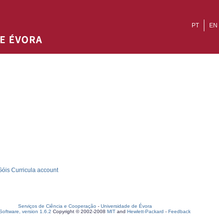
PT
EN
óis Curricula account
Serviços de Ciência e Cooperação
-
Universidade de Évora
oftware, version 1.6.2
Copyright © 2002-2008
MIT
and
Hewlett-Packard
-
Feedback