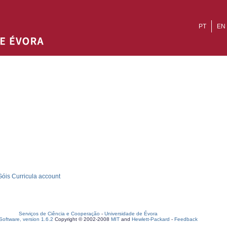
PT
EN
óis Curricula account
Serviços de Ciência e Cooperação
-
Universidade de Évora
oftware, version 1.6.2
Copyright © 2002-2008
MIT
and
Hewlett-Packard
-
Feedback