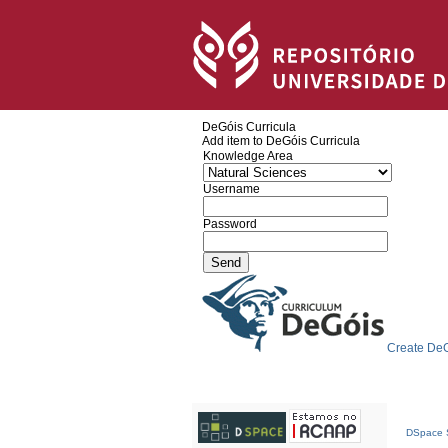
DeGóis Curricula
Add item to DeGóis Curricula
Knowledge Area
Username
Password
Create DeG
DSpace S