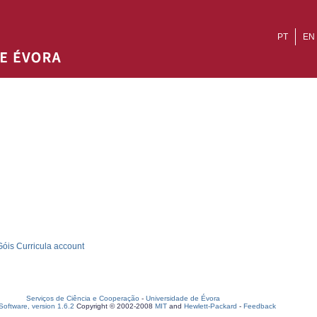
PT
EN
óis Curricula account
Serviços de Ciência e Cooperação
-
Universidade de Évora
oftware, version 1.6.2
Copyright © 2002-2008
MIT
and
Hewlett-Packard
-
Feedback