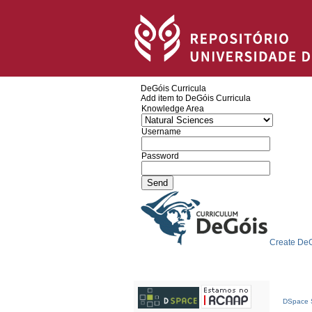
DeGóis Curricula
Add item to DeGóis Curricula
Knowledge Area
Username
Password
Create DeG
DSpace S