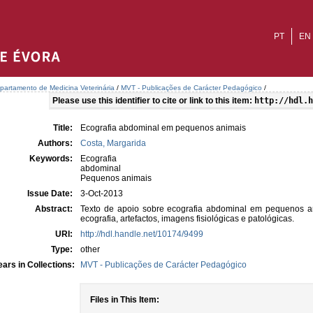
PT
EN
partamento de Medicina Veterinária
/
MVT - Publicações de Carácter Pedagógico
/
Please use this identifier to cite or link to this item:
http://hdl.h
Title:
Ecografia abdominal em pequenos animais
Authors:
Costa, Margarida
Keywords:
Ecografia
abdominal
Pequenos animais
Issue Date:
3-Oct-2013
Abstract:
Texto de apoio sobre ecografia abdominal em pequenos an
ecografia, artefactos, imagens fisiológicas e patológicas.
URI:
http://hdl.handle.net/10174/9499
Type:
other
ars in Collections:
MVT - Publicações de Carácter Pedagógico
Files in This Item: