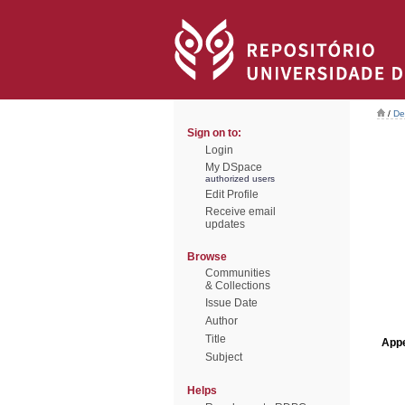
/
De
Sign on to:
Login
My DSpace
authorized users
Edit Profile
Receive email
updates
Browse
Communities
& Collections
Issue Date
Author
Title
Appe
Subject
Helps