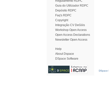
Regulamento RDPC
Guia do Utilizador RDPC
Depósito RDPC
Faq's RDPC
Copyright
Integração CV DeGóis
Workshop Open Access
Open Access Declarations
Newsletter Open Access
Help
About Dspace
DSpace Software
DSpace S