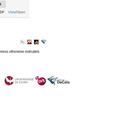
t
PDF
View/Open
unless otherwise indicated.