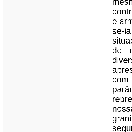
mes
cont
e ar
se-i
situ
de d
div
apre
com
parâ
repr
nossa
grani
segu