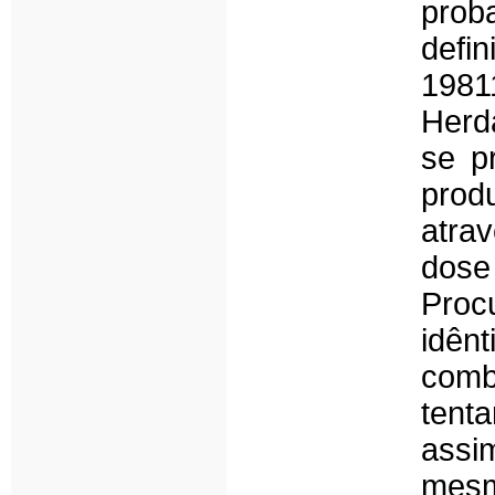
prob
defi
1981
Herd
se p
prod
atra
dose 
Pro
idên
comb
tenta
assi
mes