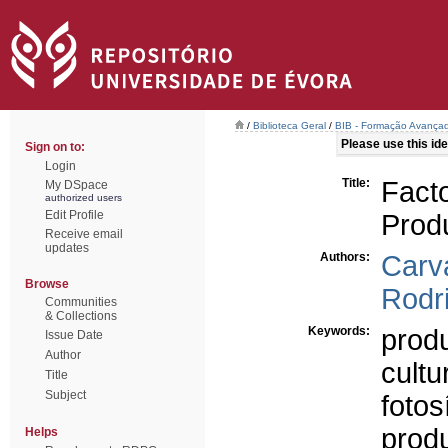
/
Biblioteca Geral
/
BIB - Formação Avançad
Please use this iden
Sign on to:
Login
Title:
Facto
My DSpace
authorized users
Edit Profile
Produ
Receive email
updates
Authors:
Car
Browse
Rodr
Communities
& Collections
Keywords:
prod
Issue Date
Author
cultu
Title
Subject
fotos
produ
Helps