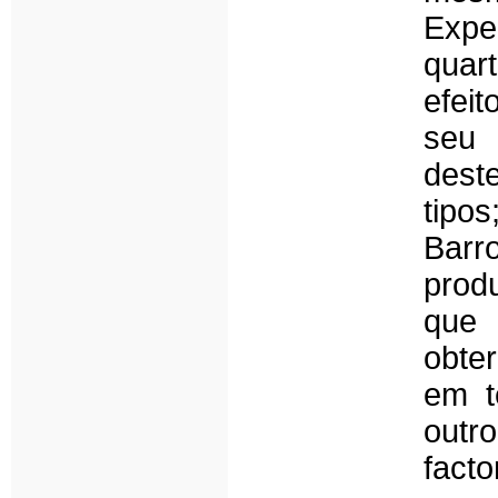
Expe
quart
efeit
seu 
deste
tipo
Bar
prod
que 
obte
em t
outr
fact