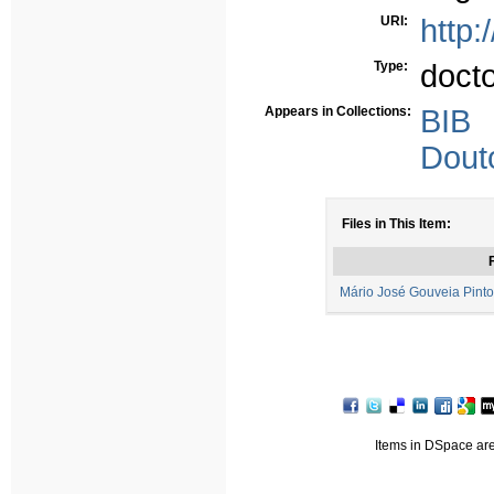
URI:
http:
Type:
doct
Appears in Collections:
BIB
Dout
Files in This Item:
F
Mário José Gouveia Pinto
Items in DSpace are 