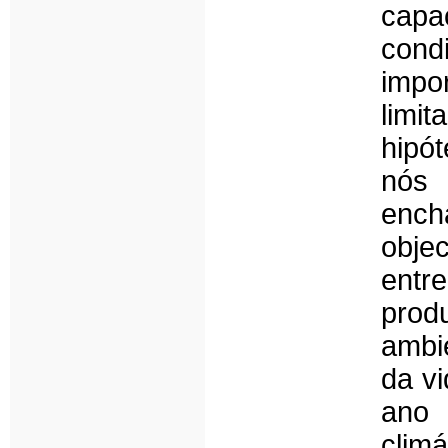
capa
cond
impo
limi
hipó
nós
ench
obje
entr
prod
ambie
da vi
ano 
clim