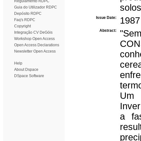
Regulamento RDPC
solo
Guia do Utilizador RDPC
Depósito RDPC
Issue Date:
1987
Faq's RDPC
Copyright
Abstract:
"Se
Integração CV DeGóis
Workshop Open Access
CON
Open Access Declarations
Newsletter Open Access
conh
cerea
Help
About Dspace
enfr
DSpace Software
term
Um d
Inver
a fa
resu
prec