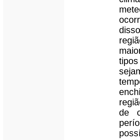
mete
ocorr
disso
regi
maio
tipo
sej
tem
ench
regi
de c
perí
poss