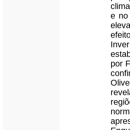
clima
e no
elev
efei
Inv
esta
por F
conf
Oliv
reve
reg
norm
apre