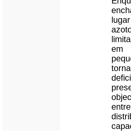
Enq
ench
luga
azoto
limit
em p
pequ
torn
defic
prese
objec
entr
dist
cap