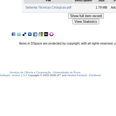
File
Description
Size
F
Sebenta Técnicas Cirúrgicas.pdf
1.79 MB
Ad
Items in DSpace are protected by copyright, with all rights reserved, 
Serviços de Ciência e Cooperação
-
Universidade de Évora
oftware, version 1.6.2
Copyright © 2002-2008
MIT
and
Hewlett-Packard
-
Feedback