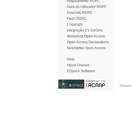
Regulamento RDPC
Guia do Utilizador RDPC
Depósito RDPC
Faq's RDPC
Copyright
Integração CV DeGóis
Workshop Open Access
Open Access Declarations
Newsletter Open Access
Help
About Dspace
DSpace Software
DSpace S