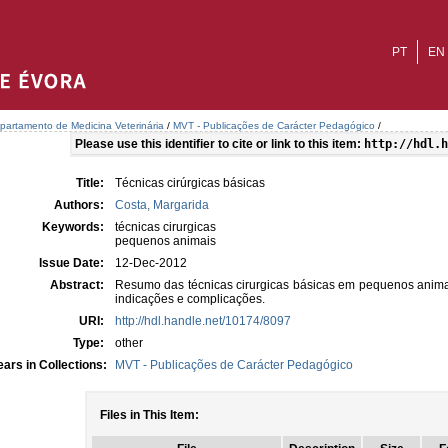
PT
EN
partamento de Medicina Veterinária
/
MVT - Publicações de Carácter Pedagógico
/
Please use this identifier to cite or link to this item:
http://hdl.h
Title:
Técnicas cirúrgicas básicas
Authors:
Costa, Margarida
Keywords:
técnicas cirurgicas
pequenos animais
Issue Date:
12-Dec-2012
Abstract:
Resumo das técnicas cirurgicas básicas em pequenos animais
indicações e complicações.
URI:
http://hdl.handle.net/10174/8097
Type:
other
ars in Collections:
MVT - Publicações de Carácter Pedagógico
Files in This Item: