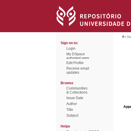
/
De
Sign on to:
Login
My DSpace
authorized users
Edit Profile
Receive email
updates
Browse
Communities
& Collections
Issue Date
Author
Appe
Title
Subject
Helps