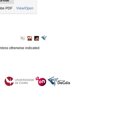
ormat
obe PDF
View/Open
unless otherwise indicated.