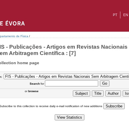
PT
EN
partamento de Física
/
IS - Publicações - Artigos em Revistas Nacionais
em Arbitragem Científica : [7]
ollection home page
n:
Search
for
or
browse
Subscribe to this collection to receive daily e-mail notification of new additions