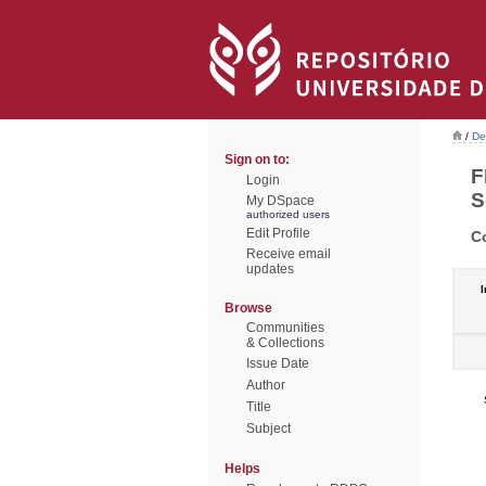
/
De
Sign on to:
F
Login
S
My DSpace
authorized users
Edit Profile
C
Receive email
updates
I
Browse
Communities
& Collections
Issue Date
Author
Title
Subject
Helps