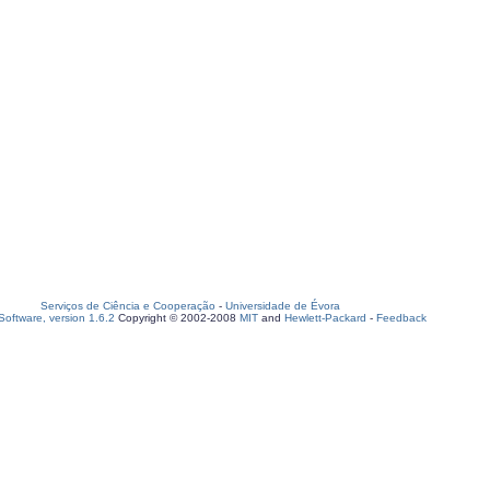
Serviços de Ciência e Cooperação
-
Universidade de Évora
oftware, version 1.6.2
Copyright © 2002-2008
MIT
and
Hewlett-Packard
-
Feedback