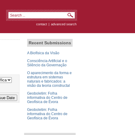
contact
|
advanced search
Recent Submissions
A Biofísica da Visão
Consciência Artificial e o
Silêncio da Governação
O aparecimento da forma e
estrutura em sistemas
naturais e fabricados: a
visão da teoria constructal
Geoboletim: Folha
informativa do Centro de
Geofísica de Évora
Geoboletim: Folha
informativa do Centro de
Geofísica de Évora