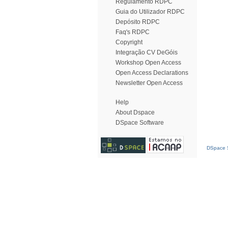
Regulamento RDPC
Guia do Utilizador RDPC
Depósito RDPC
Faq's RDPC
Copyright
Integração CV DeGóis
Workshop Open Access
Open Access Declarations
Newsletter Open Access
Help
About Dspace
DSpace Software
DSpace S