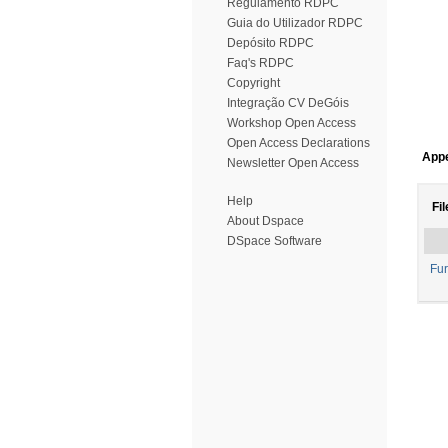
Regulamento RDPC
Guia do Utilizador RDPC
Depósito RDPC
Faq's RDPC
Copyright
Integração CV DeGóis
Workshop Open Access
Open Access Declarations
Appe
Newsletter Open Access
Help
Fil
About Dspace
DSpace Software
Fur