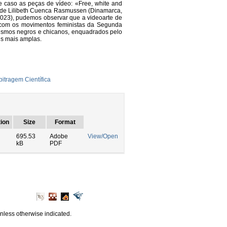
 caso as peças de vídeo: «Free, white and
 de Lilibeth Cuenca Rasmussen (Dinamarca,
2023), pudemos observar que a videoarte de
 com os movimentos feministas da Segunda
nismos negros e chicanos, enquadrados pelo
is mais amplas.
itragem Científica
ion
Size
Format
695.53
Adobe
View/Open
kB
PDF
unless otherwise indicated.