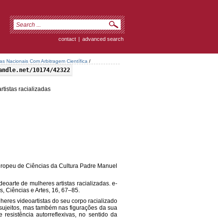
contact
|
advanced search
tas Nacionais Com Arbitragem Científica
/
andle.net/10174/42322
rtistas racializadas
Europeu de Ciências da Cultura Padre Manuel
deoarte de mulheres artistas racializadas. e-
 Ciências e Artes, 16, 67–85.
heres videoartistas do seu corpo racializado
sujeitos, mas também nas figurações da sua
resistência autorreflexivas, no sentido da