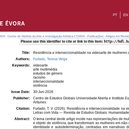
PT
EN
AIA - Centro de História da Arte e Investigação Artística
/
CHAIA - Publicações - Artigos em Revis
Please use this identifier to cite or link to this item:
http://hdl.h
Title:
Resistência e interseccionalidade na videoarte de mulheres a
Authors:
Furtado, Teresa Veiga
Keywords:
videoarte
arte multimédia
estudos de género
racismo
interseccionalidade
violência
Issue Date:
30-Jun-2026
Publisher:
Centro de Estudos Globais Universidade Aberta e Instituto 
Antunes
Citation:
Furtado, T. V. (2026). Resistência e interseccionalidade na vi
Letras com Vida — Revista de Estudos Globais: Humanidades,
Abstract:
O tema central deste artigo incide nas representações de mul
e objeto de violência, que transformam as mulheres em não-
identidade e autodeterminação, centradas em narrativas de 