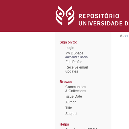
/
CH
Sign on to:
Login
My DSpace
authorized users
Edit Profile
Receive email
updates
Browse
Communities
& Collections
Issue Date
Author
Title
Subject
Helps