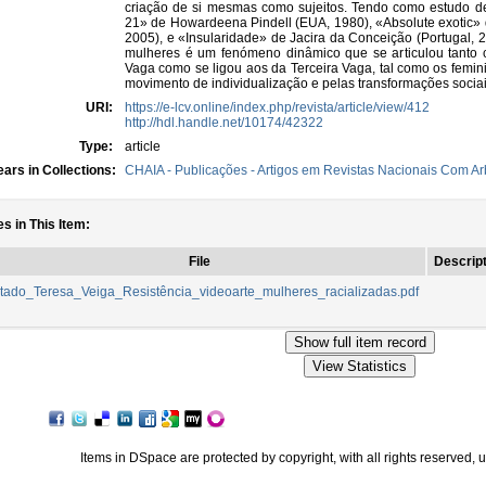
criação de si mesmas como sujeitos. Tendo como estudo de
21» de Howardeena Pindell (EUA, 1980), «Absolute exotic»
2005), e «Insularidade» de Jacira da Conceição (Portugal, 
mulheres é um fenómeno dinâmico que se articulou tanto
Vaga como se ligou aos da Terceira Vaga, tal como os femi
movimento de individualização e pelas transformações socia
URI:
https://e-lcv.online/index.php/revista/article/view/412
http://hdl.handle.net/10174/42322
Type:
article
ars in Collections:
CHAIA - Publicações - Artigos em Revistas Nacionais Com Arb
es in This Item:
File
Descript
tado_Teresa_Veiga_Resistência_videoarte_mulheres_racializadas.pdf
Items in DSpace are protected by copyright, with all rights reserved, 