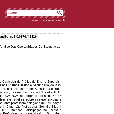
contact
|
advanced search
andle.net/10174/40416
 Análise Das Oportunidades De Estimulação
 Curricular de Prática de Ensino Supervisi-
 nos Ensinos Básico e Secundário, do Insti-
s do Instituto Piaget, em Almada. O estágio
reiro, nas escolas Básica 2,3 Padre Abílio
de 2024/2025, abrangendo turmas do 6.º, 8.º
descrever e refletir sobre as experiên- cias e
nquanto professora estagiária de Edu- cação
I - Dimensão Profissional, Social e Ética; II
III - Dimensão Participação na Escola e
 Profissional ao Longo da Vida. Para além