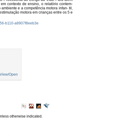
 em contexto de ensino, o relatório contem-
ambiente e a competência motora infan- til,
stimulação motora em crianças entre os 5 e
-4156-b110-a8907f8eeb3e
View/Open
unless otherwise indicated.