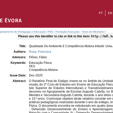
PT
EN
partamento de Pedagogia e Educação
/
PED - Formação Avançada - Teses de Mestrado
/
Please use this identifier to cite or link to this item:
http://hdl.h
Title:
Qualidade Do Ambiente E Competência Motora Infantil: Uma
Authors:
Rosa, Francisca
Advisors:
Flôres, Fábio
Keywords:
Educação Física
PES
Competência Motora
Issue Date:
Dec-2025
Abstract:
O Relatório Final de Estágio insere-se no âmbito da Unidade
onada, do 2º Ciclo de Estudos em Ensino de Educação Física
tuto Superior de Estudos Interculturais e Transdisciplinare
decorreu no Agrupamento de Escolas Augusto Cabrita, no Bar
Mendes e Secundária Augusto Cabrita, durante o ano letivo 
e 10.º anos. O principal objetivo deste relatório consiste em 
práticas pedagógicas realizadas durante o ano de estágio, e
Física. O documento encontra-se estruturado em quatro áreas: 
- Dimensão Desenvolvimento do Ensino e Aprendizagem; 
Relação com a Comunidade; IV - Dimensão Desenvolvimento