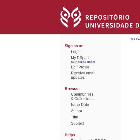
/
De
Sign on to:
Login
My DSpace
authorized users
Edit Profile
Receive email
updates
Browse
Communities
& Collections
Issue Date
Author
Title
Subject
Helps