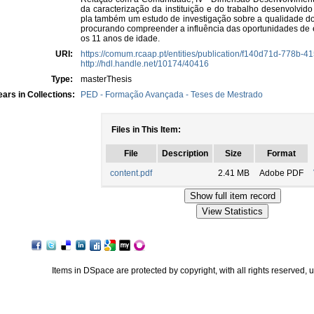
da caracterização da instituição e do trabalho desenvolvido
pla também um estudo de investigação sobre a qualidade do 
procurando compreender a influência das oportunidades de e
os 11 anos de idade.
URI:
https://comum.rcaap.pt/entities/publication/f140d71d-778b
http://hdl.handle.net/10174/40416
Type:
masterThesis
ars in Collections:
PED - Formação Avançada - Teses de Mestrado
Files in This Item:
File
Description
Size
Format
content.pdf
2.41 MB
Adobe PDF
Items in DSpace are protected by copyright, with all rights reserved, 