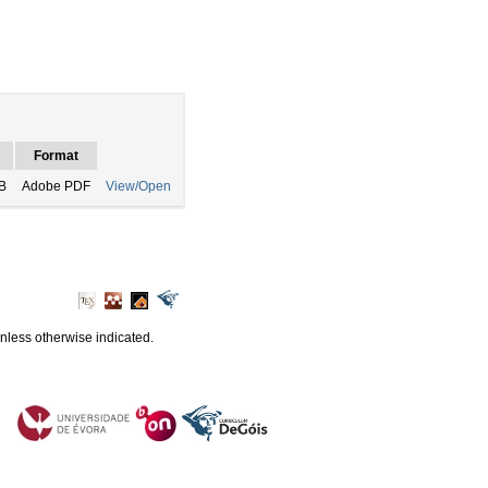
Format
B
Adobe PDF
View/Open
unless otherwise indicated.