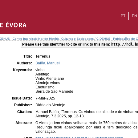
PT
EN
DEHUS - Centro Interdisciplinar de História, Culturas e Sociedades
/
CIDEHUS - Publicações de C
Please use this identifier to cite or link to this item:
http://hdl.h
Title:
Terrenus
Authors:
Baiôa, Manuel
Keywords:
vinho
Alentejo
Vinho Alentejano
Alentejo wines
Enoturismo
Serra de São Mamede
Issue Date:
7-Mar-2025
Publisher:
Diário do Alentejo
Citation:
Manuel Baiôa, "Terrenus. Os vinhos de altitude e de vinhas 
Alentejo, 7.3.2025, pp. 12-13.
Abstract:
O Alentejo tem vinhas velhas a mais de 750 metros de alti
Reguinga ficou apaixonado por elas e tem dedicado os
valorização.