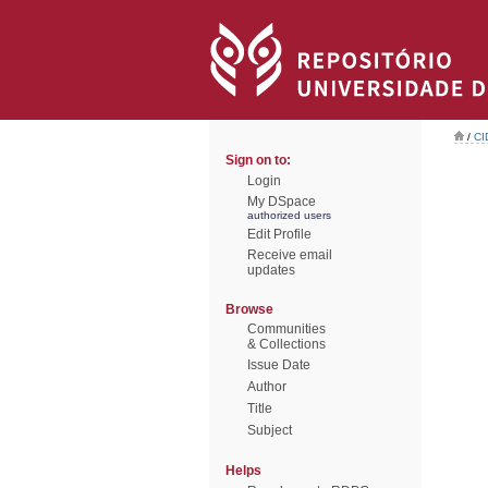
/
CI
Sign on to:
Login
My DSpace
authorized users
Edit Profile
Receive email
updates
Browse
Communities
& Collections
Issue Date
Author
Title
Subject
Helps