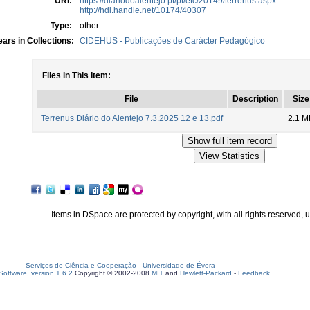
URI:
https://diariodoalentejo.pt/pt/etc/20149/terrenus.aspx
http://hdl.handle.net/10174/40307
Type:
other
ars in Collections:
CIDEHUS - Publicações de Carácter Pedagógico
Files in This Item:
File
Description
Size
Terrenus Diário do Alentejo 7.3.2025 12 e 13.pdf
2.1 M
Items in DSpace are protected by copyright, with all rights reserved, 
Serviços de Ciência e Cooperação
-
Universidade de Évora
oftware, version 1.6.2
Copyright © 2002-2008
MIT
and
Hewlett-Packard
-
Feedback