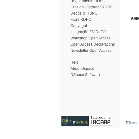
Regulamento RDPC
Guia do Utilizador RDPC
Depósito RDPC
Appe
Faq's RDPC
Copyright
Integração CV DeGóis
Workshop Open Access
Open Access Declarations
Newsletter Open Access
Help
About Dspace
DSpace Software
DSpace S