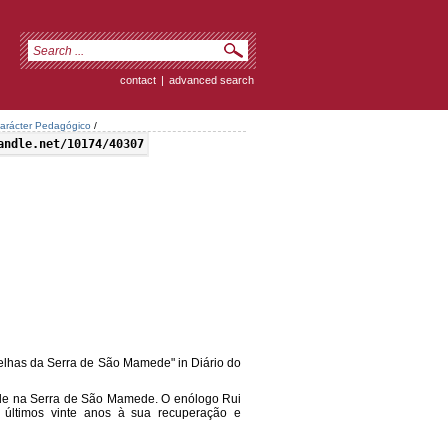
contact
|
advanced search
arácter Pedagógico
/
andle.net/10174/40307
velhas da Serra de São Mamede" in Diário do
tude na Serra de São Mamede. O enólogo Rui
 últimos vinte anos à sua recuperação e