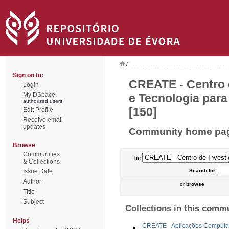
/
Sign on to:
CREATE - Centro 
Login
My DSpace
e Tecnologia para
authorized users
[150]
Edit Profile
Receive email
updates
Community home pa
Browse
Communities
In:
& Collections
Issue Date
Search
for
Author
or
browse
Title
Subject
Collections in this comm
Helps
CREATE - Aplicações Computa