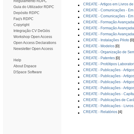
Regulamento RDPC
CREATE - Artigos em Livros de
Guia do Utilizador RDPC
CREATE - Comunicações - Em C
Depósito RDPC
CREATE - Comunicações - Em C
Faq's RDPC
CREATE - Formação Avançada 
Copyright
CREATE - Formação Avançada 
Integração CV DeGóis
CREATE - Formação Avançada 
Workshop Open Access
CREATE - Instalações Piloto
[0]
Open Access Declarations
CREATE - Modelos
[0]
Newsletter Open Access
CREATE - Organização de Semi
CREATE - Patentes
[0]
Help
CREATE - Protótipos Laborator
About Dspace
CREATE - Publicações - Artigos
DSpace Software
CREATE - Publicações - Artigos
CREATE - Publicações - Artigo
CREATE - Publicações - Artigo
CREATE - Publicações - Capítu
CREATE - Publicações de Cará
CREATE - Publicações - Livros
CREATE - Relatórios
[4]