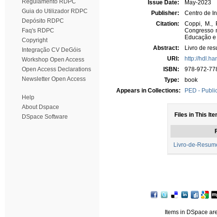
Regulamento RDPC
Issue Date:
May-2023
Guia do Utilizador RDPC
Publisher:
Centro de I
Depósito RDPC
Citation:
Coppi, M., P
Faq's RDPC
Congresso n
Educação e 
Copyright
Abstract:
Livro de re
Integração CV DeGóis
URI:
http://hdl.h
Workshop Open Access
Open Access Declarations
ISBN:
978-972-77
Newsletter Open Access
Type:
book
Appears in Collections:
PED - Public
Help
About Dspace
Files in This It
DSpace Software
F
Livro-de-Resu
Items in DSpace are 