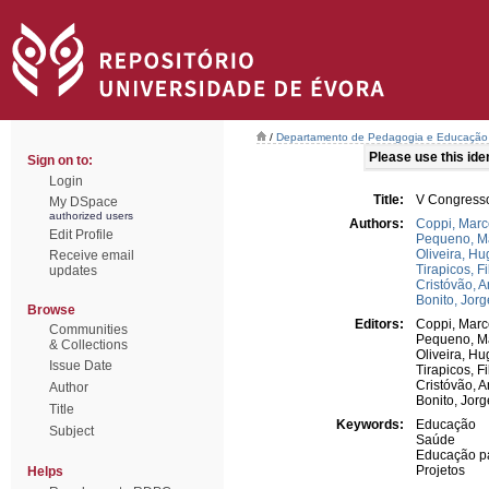
/
Departamento de Pedagogia e Educação
Please use this ident
Sign on to:
Login
Title:
V Congresso
My DSpace
authorized users
Authors:
Coppi, Marc
Edit Profile
Pequeno, M
Oliveira, Hu
Receive email
Tirapicos, Fi
updates
Cristóvão, 
Bonito, Jorg
Browse
Editors:
Coppi, Marc
Communities
Pequeno, M
& Collections
Oliveira, Hu
Issue Date
Tirapicos, Fi
Cristóvão, 
Author
Bonito, Jorg
Title
Keywords:
Educação
Subject
Saúde
Educação p
Projetos
Helps