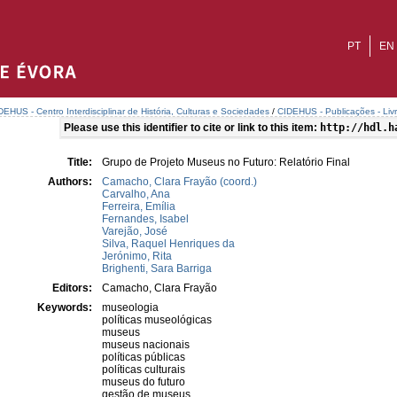
PT
EN
DEHUS - Centro Interdisciplinar de História, Culturas e Sociedades
/
CIDEHUS - Publicações - Liv
Please use this identifier to cite or link to this item:
http://hdl.h
Title:
Grupo de Projeto Museus no Futuro: Relatório Final
Authors:
Camacho, Clara Frayão (coord.)
Carvalho, Ana
Ferreira, Emília
Fernandes, Isabel
Varejão, José
Silva, Raquel Henriques da
Jerónimo, Rita
Brighenti, Sara Barriga
Editors:
Camacho, Clara Frayão
Keywords:
museologia
políticas museológicas
museus
museus nacionais
políticas públicas
políticas culturais
museus do futuro
gestão de museus