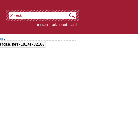
contact
|
advanced search
ros
/
andle.net/10174/32166