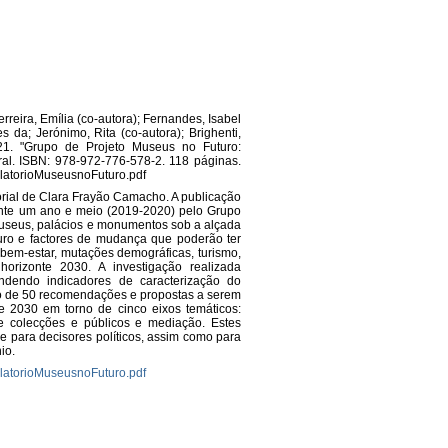
rreira, Emília (co-autora); Fernandes, Isabel
s da; Jerónimo, Rita (co-autora); Brighenti,
021. "Grupo de Projeto Museus no Futuro:
ural. ISBN: 978-972-776-578-2. 118 páginas.
RelatorioMuseusnoFuturo.pdf
orial de Clara Frayão Camacho. A publicação
ante um ano e meio (2019-2020) pelo Grupo
museus, palácios e monumentos sob a alçada
turo e factores de mudança que poderão ter
bem-estar, mutações demográficas, turismo,
o horizonte 2030. A investigação realizada
ndendo indicadores de caracterização do
ção de 50 recomendações e propostas a serem
te 2030 em torno de cinco eixos temáticos:
 de colecções e públicos e mediação. Estes
de para decisores políticos, assim como para
io.
RelatorioMuseusnoFuturo.pdf