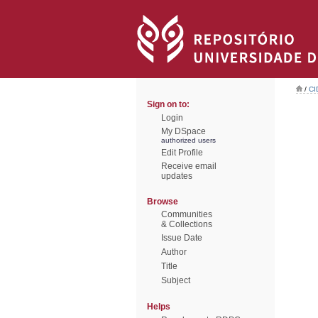
/
CI
Sign on to:
Login
My DSpace
authorized users
Edit Profile
Receive email
updates
Browse
Communities
& Collections
Issue Date
Author
Title
Subject
Helps