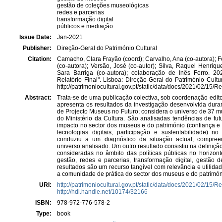
gestão de coleções museológicas
redes e parcerias
transformação digital
públicos e mediação
Issue Date:
Jan-2021
Publisher:
Direção-Geral do Património Cultural
Citation:
Camacho, Clara Frayão (coord); Carvalho, Ana (co-autora); Fe
(co-autora); Versão, José (co-autor); Silva, Raquel Henrique
Sara Barriga (co-autora); colaboração de Inês Ferro. 2
Relatório Final". Lisboa: Direção-Geral do Património Cult
http://patrimoniocultural.gov.pt/static/data/docs/2021/02/15/
Abstract:
Trata-se de uma publicação colectiva, sob coordenação edit
apresenta os resultados da investigação desenvolvida dur
de Projecto Museus no Futuro; considera o universo de 37 
do Ministério da Cultura. São analisadas tendências de fu
impacto no sector dos museus e do património (confiança e 
tecnologias digitais, participação e sustentabilidade) n
conduziu a um diagnóstico da situação actual, compree
universo analisado. Um outro resultado consistiu na defini
consideradas no âmbito das políticas públicas no horizon
gestão, redes e parcerias, transformação digital, gestão
resultados são um recurso tangível com relevância e utilida
a comunidade de prática do sector dos museus e do patrimón
URI:
http://patrimoniocultural.gov.pt/static/data/docs/2021/02/15/
http://hdl.handle.net/10174/32166
ISBN:
978-972-776-578-2
Type:
book