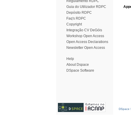
Regulamento RDPC
Guia do Utilizador RDPC
Appe
Depósito RDPC
Faq's RDPC
Copyright
Integração CV DeGóis
Workshop Open Access
Open Access Declarations
Newsletter Open Access
Help
About Dspace
DSpace Software
DSpace S