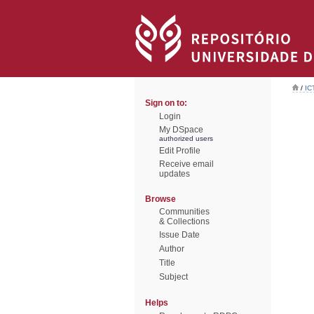
/
IC
Sign on to:
Login
My DSpace
authorized users
Edit Profile
Receive email
updates
Browse
Communities
& Collections
Issue Date
Author
Title
Subject
Helps