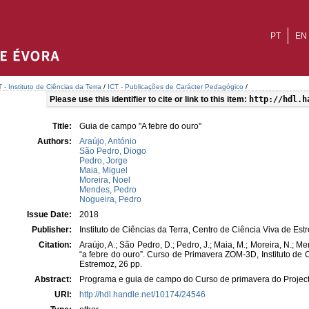
PT
EN
T - Instituto de Ciências da Terra
/
ICT - Publicações de Carácter Pedagógico
/
Please use this identifier to cite or link to this item:
http://hdl.h
Title:
Guia de campo "A febre do ouro"
Authors:
Araújo, António
São Pedro, Diogo
Pedro, Jorge
Maia, Miguel
Moreira, Noel
Mendes, Pedro
Nogueira, Pedro
Issue Date:
2018
Publisher:
Instituto de Ciências da Terra, Centro de Ciência Viva de Es
Citation:
Araújo, A.; São Pedro, D.; Pedro, J.; Maia, M.; Moreira, N.; M
“a febre do ouro”. Curso de Primavera ZOM-3D, Instituto de 
Estremoz, 26 pp.
Abstract:
Programa e guia de campo do Curso de primavera do Proje
URI:
http://hdl.handle.net/10174/24546