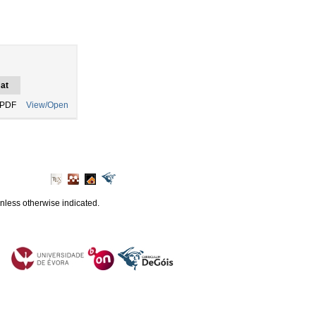
at
 PDF
View/Open
unless otherwise indicated.