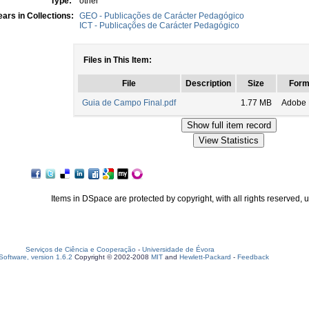
Type:
other
ars in Collections:
GEO - Publicações de Carácter Pedagógico
ICT - Publicações de Carácter Pedagógico
Files in This Item:
File
Description
Size
Form
Guia de Campo Final.pdf
1.77 MB
Adobe
Items in DSpace are protected by copyright, with all rights reserved, 
Serviços de Ciência e Cooperação
-
Universidade de Évora
oftware, version 1.6.2
Copyright © 2002-2008
MIT
and
Hewlett-Packard
-
Feedback