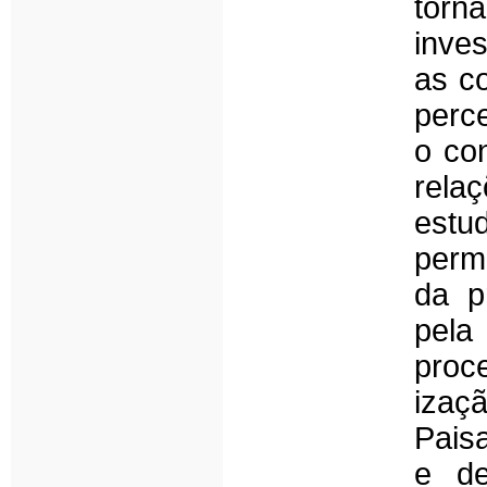
torn
inve
as co
perc
o con
rel
estud
permi
da p
pela
proc
izaç
Pais
e de