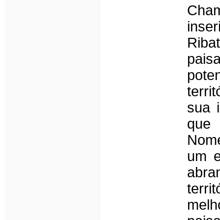
Cham
inse
Riba
pais
pote
terri
sua 
que 
Nome
um e
abr
terr
melh