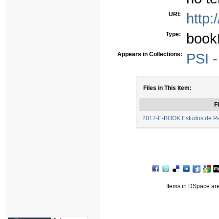
URI:
http:
Type:
book
Appears in Collections:
PSI -
Files in This Item:
Fi
2017-E-BOOK Estudos de Pais
Items in DSpace are 