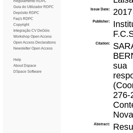
Regulamento RDPC
Guia do Utilizador RDPC
Issue Date:
2017
Depósito RDPC
Faq's RDPC
Publisher:
Inst
Copyright
Integração CV DeGóis
F.C.
Workshop Open Access
Open Access Declarations
Citation:
SAR
Newsletter Open Access
BERN
Help
sua 
About Dspace
DSpace Software
resp
(Coo
276-
Cont
Nova
Abstract:
Res