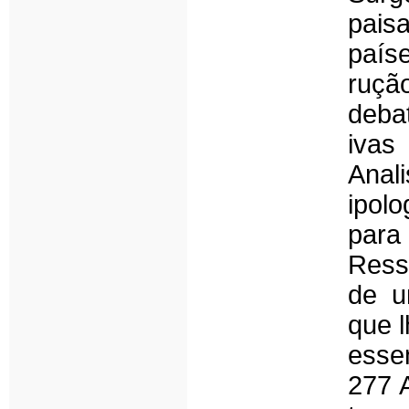
pais
país
ruçã
debat
ivas
Anal
ipol
para
Ress
de u
que l
esse
277 