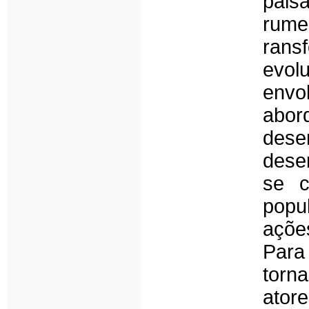
pais
rumen
rans
evol
envo
abor
dese
dese
se c
popu
açõe
Para
torn
ator