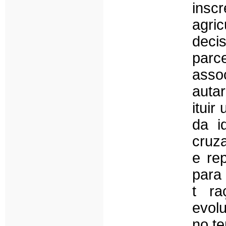
insc
agri
decis
parc
asso
auta
ituir
da i
cruz
e rep
para
t ra
evol
no t