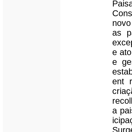
Pais
Cons
novo
as p
exce
e at
e ge
esta
ent 
criaç
reco
a pa
icip
Surg