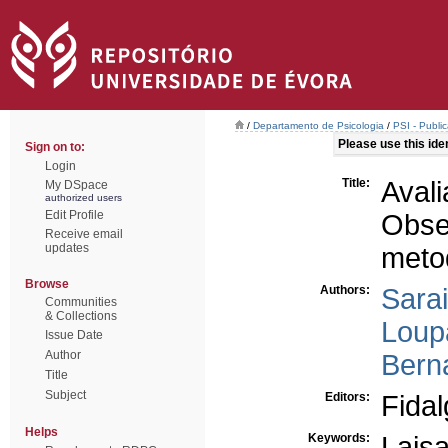
/
Departamento de Psicologia
/
PSI - Publi
Please use this ident
Sign on to:
Login
Title:
Aval
My DSpace
authorized users
Edit Profile
Obs
Receive email
updates
meto
Browse
Authors:
Sara
Communities
& Collections
Loup
Issue Date
Author
Bern
Title
Subject
Editors:
Fidal
Helps
Keywords:
Lais