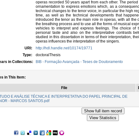
operas recorded 50 years apart from each other. The period o
ornamentation to express emotions which, as a consequence
technical changes to the tenor voice, in particular the high reg
time, as well as the technical developments that happene
introduced the tenor as the main role in operas, with all the 
the breathing process and to use all the forms of musical ex
vehicles to interpret and express feelings. The choice of
personal taste and also on the interpretative contrasts 
studied in this dissertation in terms of their interpretation, 
operas influences the interpretation of the singers.
URI:
http://hdl.handle.net/10174/19771
Type:
doctoralThesis
ars in Collections:
BIB - Formação Avançada - Teses de Doutoramento
es in This Item:
File
TUDO E ANÁLISE TÉCNICA E INTERPRETATIVA DO PAPEL PRINCIPAL DE
NOR - MARCOS SANTOS.pdf