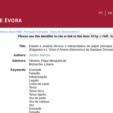
PT
EN
blioteca Geral
/
BIB - Formação Avançada - Teses de Doutoramento
/
Please use this identifier to cite or link to this item:
http://hdl.h
Title:
Estudo e análise técnica e interpretativa do papel princip
(Edgardo) e L' Elisir d' Amore (Nemorino) de Gaetano Donizet
Authors:
Santos, Marcos
Advisors:
Oliveira, Filipe Mesquita de
Bizineche, Liliana
Keywords:
Donizetti
Falsetto
Interpretação
Legato
Linha de canto
Tenor
Tenor lírico
Tenor ligeiro
Voz de peito
Voz de cabeça
Voz
Donizetti
Falsetto