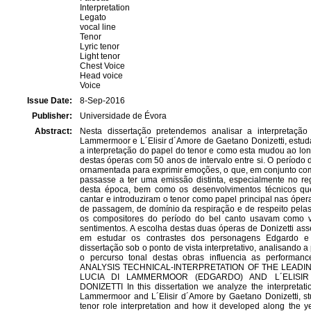
Interpretation
Legato
vocal line
Tenor
Lyric tenor
Light tenor
Chest Voice
Head voice
Voice
Issue Date:
8-Sep-2016
Publisher:
Universidade de Évora
Abstract:
Nesta dissertação pretendemos analisar a interpretaçã
Lammermoor e L´Elisir d´Amore de Gaetano Donizetti, estuda
a interpretação do papel do tenor e como esta mudou ao l
destas óperas com 50 anos de intervalo entre si. O período 
ornamentada para exprimir emoções, o que, em conjunto com 
passasse a ter uma emissão distinta, especialmente no reg
desta época, bem como os desenvolvimentos técnicos que 
cantar e introduziram o tenor como papel principal nas óper
de passagem, de domínio da respiração e de respeito pela
os compositores do período do bel canto usavam como v
sentimentos. A escolha destas duas óperas de Donizetti as
em estudar os contrastes dos personagens Edgardo e
dissertação sob o ponto de vista interpretativo, analisando
o percurso tonal destas obras influencia as performan
ANALYSIS TECHNICAL-INTERPRETATION OF THE LEADI
LUCIA DI LAMMERMOOR (EDGARDO) AND L´ELISI
DONIZETTI In this dissertation we analyze the interpretati
Lammermoor and L´Elisir d´Amore by Gaetano Donizetti, stud
tenor role interpretation and how it developed along the y