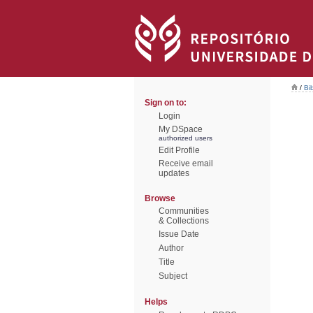
/
Bi
Sign on to:
Login
My DSpace
authorized users
Edit Profile
Receive email
updates
Browse
Communities
& Collections
Issue Date
Author
Title
Subject
Helps