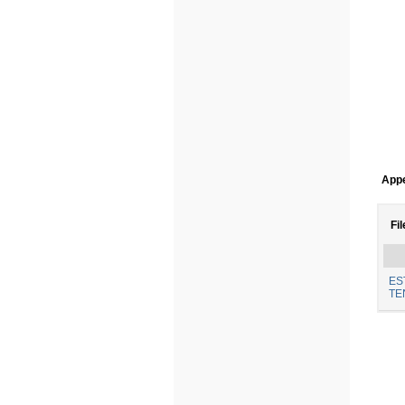
Appe
Fil
ES
TE