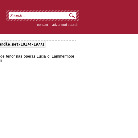
contact
|
advanced search
andle.net/10174/19771
al de tenor nas óperas Lucia di Lammermoor
ti