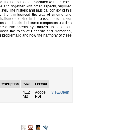
f the bel canto is associated with the vocal
 and together with other aspects, required
ister. The historic and musical context of this
d then, influenced the way of singing and
challenges to sing in the passagio, to master
pression that the bel canto composers used as
 these two operas by Donizetti is based on
between the roles of Edgardo and Nemorino,
their problematic and how the harmony of these
Description
Size
Format
4.12
Adobe
View/Open
MB
PDF