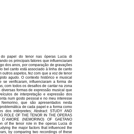
o do papel do tenor nas óperas Lucia di
ndo os principais fatores que influenciaram
ongo dos anos, por comparação de gravações
do bel canto está associado à linha de canto
outros aspetos, fez com que a voz de tenor
isto agudo. O contexto histórico e musical
se verificaram, influenciaram a forma de
as, com todos os desafios de cantar na zona
s diversas formas de expressão musical que
eículos de interpretação e expressão dos
senta num gosto pessoal e no meu interesse
 Nemorino, que são apresentados nesta
 a problemática de cada papel e a forma como
ces dos intérpretes; Abstract: STUDY AND
NG ROLE OF THE TENOR IN THE OPERAS
R D´AMORE (NEMORINO) OF GAETANO
on of the tenor role in the operas Lucia di
ying the major factors that influenced the
ears, by comparing two recordings of these