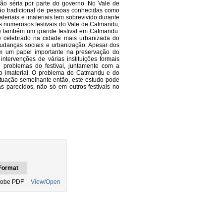
o séria por parte do governo. No Vale de
ão tradicional de pessoas conhecidas como
ateriais e imateriais tem sobrevivido durante
s numerosos festivais do Vale de Catmandu,
s é também um grande festival em Catmandu.
s é celebrado na cidade mais urbanizada do
udanças sociais e urbanização. Apesar dos
am um papel importante na preservação do
ntervenções de várias instituições formais
e problemas do festival, juntamente com a
o imaterial. O problema de Catmandu e do
ituação semelhante então, este estudo pode
 parecidos, não só em outros festivais no
Format
obe PDF
View/Open