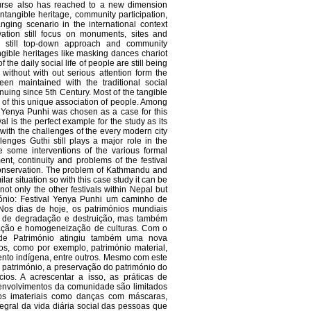
ourse also has reached to a new dimension
intangible heritage, community participation,
ing scenario in the international context
vation still focus on monuments, sites and
re still top-down approach and community
ngible heritages like masking dances chariot
 the daily social life of people are still being
ithout with out serious attention form the
n maintained with the traditional social
uing since 5th Century. Most of the tangible
 of this unique association of people. Among
l Yenya Punhi was chosen as a case for this
al is the perfect example for the study as its
l with the challenges of the every modern city
enges Guthi still plays a major role in the
 some interventions of the various formal
ent, continuity and problems of the festival
 conservation. The problem of Kathmandu and
lar situation so with this case study it can be
not only the other festivals within Nepal but
ónio: Festival Yenya Punhi um caminho de
Nos dias de hoje, os patrimónios mundiais
l de degradação e destruição, mas também
zação e homogeneização de culturas. Com o
 de Património atingiu também uma nova
s, como por exemplo, património material,
ento indígena, entre outros. Mesmo com este
património, a preservação do património do
ios. A acrescentar a isso, as práticas de
nvolvimentos da comunidade são limitados
ios imateriais como danças com máscaras,
ntegral da vida diária social das pessoas que