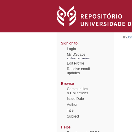
/
Bi
Sign on to:
Login
My DSpace
authorized users
Edit Profile
Receive email
updates
Browse
Communities
& Collections
Issue Date
Author
Title
Subject
Helps