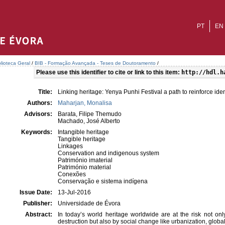
PT
EN
blioteca Geral
/
BIB - Formação Avançada - Teses de Doutoramento
/
Please use this identifier to cite or link to this item:
http://hdl.h
Title:
Linking heritage: Yenya Punhi Festival a path to reinforce id
Authors:
Maharjan, Monalisa
Advisors:
Barata, Filipe Themudo
Machado, José Alberto
Keywords:
Intangible heritage
Tangible heritage
Linkages
Conservation and indigenous system
Património imaterial
Património material
Conexões
Conservação e sistema indígena
Issue Date:
13-Jul-2016
Publisher:
Universidade de Évora
Abstract:
In today’s world heritage worldwide are at the risk not on
destruction but also by social change like urbanization, globa