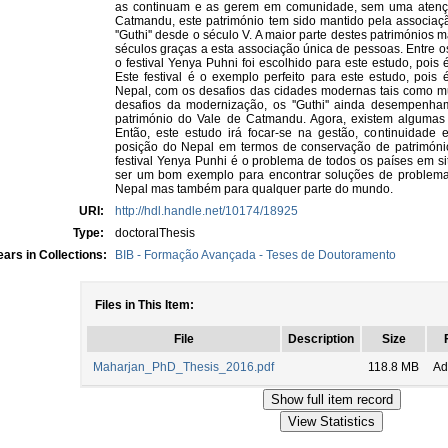
as continuam e as gerem em comunidade, sem uma atençã
Catmandu, este património tem sido mantido pela associaç
''Guthi'' desde o século V. A maior parte destes patrimónios m
séculos graças a esta associação única de pessoas. Entre o
o festival Yenya Puhni foi escolhido para este estudo, poi
Este festival é o exemplo perfeito para este estudo, poi
Nepal, com os desafios das cidades modernas tais como m
desafios da modernização, os ''Guthi'' ainda desempenh
património do Vale de Catmandu. Agora, existem algumas i
Então, este estudo irá focar-se na gestão, continuidade 
posição do Nepal em termos de conservação de patrimóni
festival Yenya Punhi é o problema de todos os países em s
ser um bom exemplo para encontrar soluções de problemas
Nepal mas também para qualquer parte do mundo.
URI:
http://hdl.handle.net/10174/18925
Type:
doctoralThesis
ars in Collections:
BIB - Formação Avançada - Teses de Doutoramento
Files in This Item:
File
Description
Size
Maharjan_PhD_Thesis_2016.pdf
118.8 MB
Ad