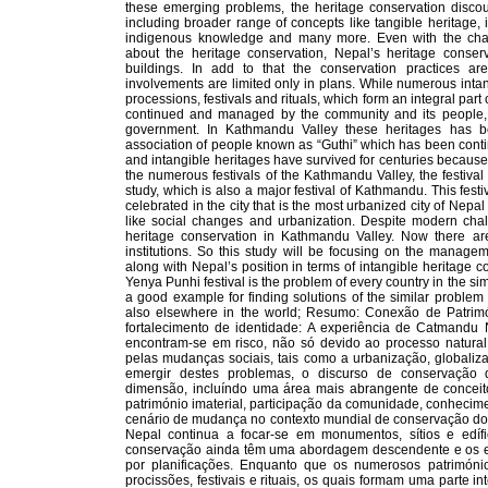
these emerging problems, the heritage conservation disc
including broader range of concepts like tangible heritage, 
indigenous knowledge and many more. Even with the chang
about the heritage conservation, Nepal’s heritage conser
buildings. In add to that the conservation practices a
involvements are limited only in plans. While numerous inta
processions, festivals and rituals, which form an integral part of
continued and managed by the community and its people, w
government. In Kathmandu Valley these heritages has bee
association of people known as “Guthi” which has been contin
and intangible heritages have survived for centuries because
the numerous festivals of the Kathmandu Valley, the festiva
study, which is also a major festival of Kathmandu. This festiv
celebrated in the city that is the most urbanized city of Nepa
like social changes and urbanization. Despite modern chall
heritage conservation in Kathmandu Valley. Now there are
institutions. So this study will be focusing on the managem
along with Nepal’s position in terms of intangible heritage
Yenya Punhi festival is the problem of every country in the simi
a good example for finding solutions of the similar problem 
also elsewhere in the world; Resumo: Conexão de Patrim
fortalecimento de identidade: A experiência de Catmandu 
encontram-se em risco, não só devido ao processo natura
pelas mudanças sociais, tais como a urbanização, globali
emergir destes problemas, o discurso de conservação
dimensão, incluíndo uma área mais abrangente de conceito
património imaterial, participação da comunidade, conhecim
cenário de mudança no contexto mundial de conservação do 
Nepal continua a focar-se em monumentos, sítios e edífic
conservação ainda têm uma abordagem descendente e os e
por planificações. Enquanto que os numerosos patrimón
procissões, festivais e rituais, os quais formam uma parte i