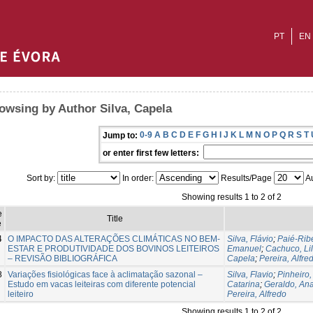
PT
EN
owsing by Author Silva, Capela
0-9
A
B
C
D
E
F
G
H
I
J
K
L
M
N
O
P
Q
R
S
T
Jump to:
or enter first few letters:
Sort by:
In order:
Results/Page
Au
Showing results 1 to 2 of 2
e
Title
e
4
O IMPACTO DAS ALTERAÇÕES CLIMÁTICAS NO BEM-
Silva, Flávio
;
Paié-Ribe
ESTAR E PRODUTIVIDADE DOS BOVINOS LEITEIROS
Emanuel
;
Cachuco, Li
– REVISÃO BIBLIOGRÁFICA
Capela
;
Pereira, Alfre
8
Variações fisiológicas face à aclimatação sazonal –
Silva, Flavio
;
Pinheiro,
Estudo em vacas leiteiras com diferente potencial
Catarina
;
Geraldo, An
leiteiro
Pereira, Alfredo
Showing results 1 to 2 of 2