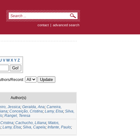
contact
|
advanced search
U
V
W
X
Y
Z
thors/Record:
Author(s)
iro, Jessica
;
Geralda, Ana
;
Carreira,
liana
;
Conceição, Cristina
;
Lamy, Elsa
;
Silva,
do
;
Rangel, Teresa
 Cristina
;
Cachucho, Liliana
;
Matos,
a
;
Lamy, Elsa
;
Silva, Capela
;
Infante, Paulo
;