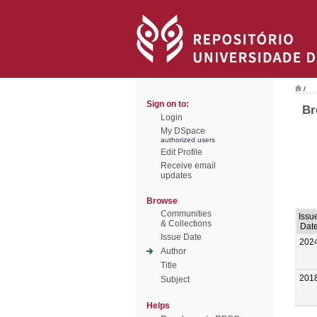
/
Sign on to:
Br
Login
My DSpace
authorized users
Edit Profile
Receive email
updates
Browse
Communities
Issu
& Collections
Dat
Issue Date
202
Author
Title
201
Subject
Helps