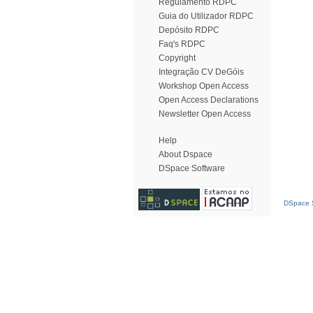
Regulamento RDPC
Guia do Utilizador RDPC
Depósito RDPC
Faq's RDPC
Copyright
Integração CV DeGóis
Workshop Open Access
Open Access Declarations
Newsletter Open Access
Help
About Dspace
DSpace Software
DSpace S