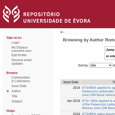
/
Sign on to:
Browsing by Author Rom
Login
My DSpace
Jump 
authorized users
Edit Profile
or ent
Receive email
updates
Sort by:
I
Browse
Communities
& Collections
Issue Date
Ti
Issue Date
2019
87Sr/86Sr applied to ag
Author
Palaeozoic carbonates
zone (SW Iberia Varisci
Title
Apr-2019
87Sr / 86Sr applied to 
Subject
of the Palaeozoic carbo
Morena zone (SW Iberia
Helps
2016
87Sr/86Sr ratios discrim