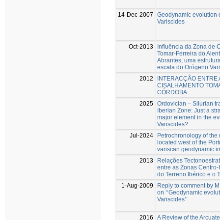
14-Dec-2007
Geodynamic evolution 
Variscides
Oct-2013
Influência da Zona de 
Tomar-Ferreira do Alent
Abrantes; uma estrutur
escala do Orógeno Vari
2012
INTERACÇÃO ENTRE 
CISALHAMENTO TOM
CÓRDOBA
2025
Ordovician – Silurian tr
Iberian Zone: Just a str
major element in the evo
Variscides?
Jul-2024
Petrochronology of the
located west of the Po
variscan geodynamic im
2013
Relações Tectonoestrati
entre as Zonas Centro-
do Terreno Ibérico e o T
1-Aug-2009
Reply to comment by M. 
on ‘‘Geodynamic evolut
Variscides’’
2016
A Review of the Arcuate