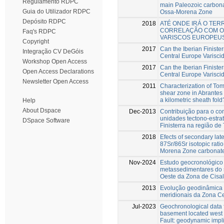
Regulamento RDPC
main Paleozoic carbona
Guia do Utilizador RDPC
Ossa-Morena Zone
Depósito RDPC
2018
ATÉ ONDE IRÁ O TER
CORRELAÇÃO COM O
Faq's RDPC
VARISCOS EUROPEU
Copyright
2017
Can the Iberian Finister
Integração CV DeGóis
Central Europe Varisci
Workshop Open Access
2017
Can the Iberian Finister
Open Access Declarations
Central Europe Varisci
Newsletter Open Access
2011
Characterization of T
shear zone in Abrantes 
a kilometric sheath fold
Help
About Dspace
Dec-2013
Contribuição para o c
unidades tectono-estrat
DSpace Software
Finisterra na região de
2018
Efects of secondary lat
87Sr/86Sr isotopic rati
Morena Zone carbonat
Nov-2024
Estudo geocronológico
metassedimentares do 
Oeste da Zona de Cisa
2013
Evolução geodinâmica 
meridionais da Zona Ce
Jul-2023
Geochronological data 
basement located west 
Fault: geodynamic impl