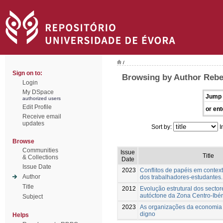
/
Sign on to:
Browsing by Author Rebe
Login
My DSpace
Jump 
authorized users
Edit Profile
or ent
Receive email
updates
Sort by:
I
Browse
Communities
Issue
Title
& Collections
Date
Issue Date
2023
Conflitos de papéis em context
Author
dos trabalhadores-estudantes.
Title
2012
Evolução estrutural dos sector
autóctone da Zona Centro-Ibér
Subject
2023
As organizações da economia s
digno
Helps