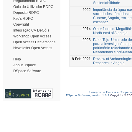
Regulamento RDPC
Sustentabilidade
Guia do Utilizador RDPC
2022
Importância da água na
Depósito RDPC
sociedades nómadas do
Cunene, Angola, em te
Faq's RDPC
escassez
Copyright
2014
Other faces of Megalithi
Integração CV DeGóis
North-east of Alentejo
Workshop Open Access
2023
PaleoTejo. Uma rede de
Open Access Declarations
para a investigação e p
património relacionado
Newsletter Open Access
Neandertais e pré-Neand
8-Feb-2021
Review of Archaeologic
Help
Research in Angola
About Dspace
DSpace Software
Serviços de Ciência e Coopera
DSpace Software, version 1.6.2
Copyright © 20