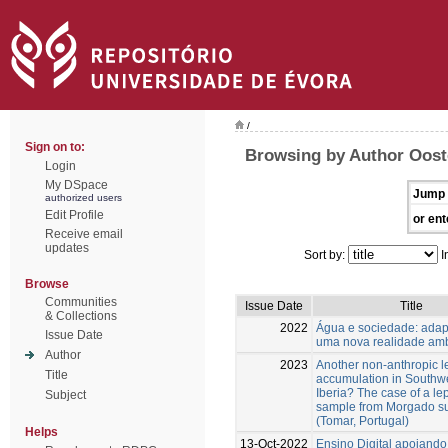
/
Sign on to:
Browsing by Author Oost
Login
My DSpace
Jump 
authorized users
Edit Profile
or ent
Receive email
updates
Sort by:
I
Browse
Communities
Issue Date
Title
& Collections
2022
Água e sociedade: adap
Issue Date
uma nova realidade amb
Author
2023
Another non-anthropic l
Title
accumulation in Southw
Iberia? The case of a le
Subject
sample from Morgado su
(Tomar, Portugal)
Helps
13-Oct-2022
Ensino Digital apoiando