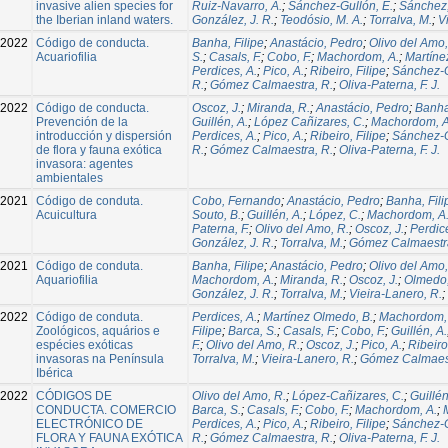
invasive alien species for
Ruiz-Navarro, A.
;
Sánchez-Gullón, E.
;
Sánchez, 
the Iberian inland waters.
González, J. R.
;
Teodósio, M. A.
;
Torralva, M.
;
V
-2022
Código de conducta.
Banha, Filipe
;
Anastácio, Pedro
;
Olivo del Amo,
Acuariofilia
S.
;
Casals, F.
;
Cobo, F.
;
Machordom, A.
;
Martíne
Perdices, A.
;
Pico, A.
;
Ribeiro, Filipe
;
Sánchez-G
R.
;
Gómez Calmaestra, R.
;
Oliva-Paterna, F. J.
-2022
Código de conducta.
Oscoz, J.
;
Miranda, R.
;
Anastácio, Pedro
;
Banha
Prevención de la
Guillén, A.
;
López Cañizares, C.
;
Machordom, A
introducción y dispersión
Perdices, A.
;
Pico, A.
;
Ribeiro, Filipe
;
Sánchez-G
de flora y fauna exótica
R.
;
Gómez Calmaestra, R.
;
Oliva-Paterna, F. J.
invasora: agentes
ambientales
-2021
Código de conduta.
Cobo, Fernando
;
Anastácio, Pedro
;
Banha, Fili
Acuicultura
Souto, B.
;
Guillén, A.
;
López, C.
;
Machordom, A
Paterna, F.
;
Olivo del Amo, R.
;
Oscoz, J.
;
Perdice
González, J. R.
;
Torralva, M.
;
Gómez Calmaestra
-2021
Código de conduta.
Banha, Filipe
;
Anastácio, Pedro
;
Olivo del Amo,
Aquariofilia
Machordom, A.
;
Miranda, R.
;
Oscoz, J.
;
Olmedo,
González, J. R.
;
Torralva, M.
;
Vieira-Lanero, R.
;
-2022
Código de conduta.
Perdices, A.
;
Martínez Olmedo, B.
;
Machordom,
Zoológicos, aquários e
Filipe
;
Barca, S.
;
Casals, F.
;
Cobo, F.
;
Guillén, A.
espécies exóticas
F.
;
Olivo del Amo, R.
;
Oscoz, J.
;
Pico, A.
;
Ribeiro,
invasoras na Península
Torralva, M.
;
Vieira-Lanero, R.
;
Gómez Calmaest
Ibérica
2022
CÓDIGOS DE
Olivo del Amo, R.
;
López-Cañizares, C.
;
Guillén
CONDUCTA. COMERCIO
Barca, S.
;
Casals, F.
;
Cobo, F.
;
Machordom, A.
;
ELECTRÓNICO DE
Perdices, A.
;
Pico, A.
;
Ribeiro, Filipe
;
Sánchez-G
FLORA Y FAUNA EXÓTICA
R.
;
Gómez Calmaestra, R.
;
Oliva-Paterna, F. J.