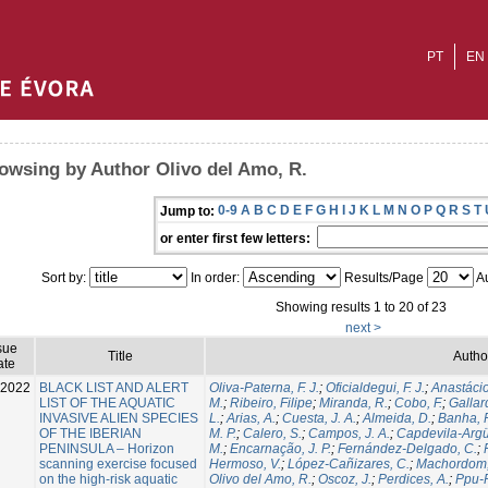
PT
EN
owsing by Author Olivo del Amo, R.
0-9
A
B
C
D
E
F
G
H
I
J
K
L
M
N
O
P
Q
R
S
T
Jump to:
or enter first few letters:
Sort by:
In order:
Results/Page
Au
Showing results 1 to 20 of 23
next >
sue
Title
Autho
ate
2022
BLACK LIST AND ALERT
Oliva-Paterna, F. J.
;
Oficialdegui, F. J.
;
Anastáci
LIST OF THE AQUATIC
M.
;
Ribeiro, Filipe
;
Miranda, R.
;
Cobo, F.
;
Gallar
INVASIVE ALIEN SPECIES
L.
;
Arias, A.
;
Cuesta, J. A.
;
Almeida, D.
;
Banha, F
OF THE IBERIAN
M. P.
;
Calero, S.
;
Campos, J. A.
;
Capdevila-Argüe
PENINSULA – Horizon
M.
;
Encarnação, J. P.
;
Fernández-Delgado, C.
;
scanning exercise focused
Hermoso, V.
;
López-Cañizares, C.
;
Machordom,
on the high-risk aquatic
Olivo del Amo, R.
;
Oscoz, J.
;
Perdices, A.
;
Ppu-R