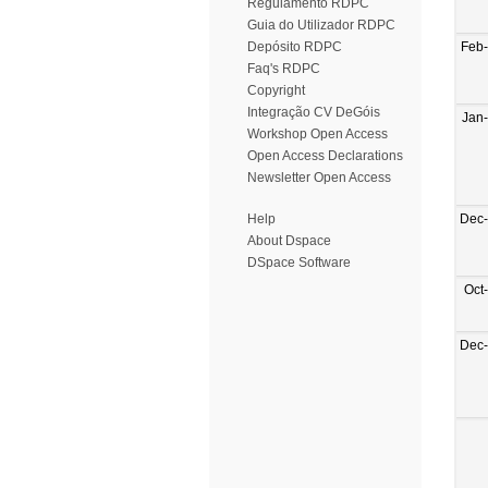
Regulamento RDPC
Guia do Utilizador RDPC
Feb
Depósito RDPC
Faq's RDPC
Copyright
Integração CV DeGóis
Jan
Workshop Open Access
Open Access Declarations
Newsletter Open Access
Dec
Help
About Dspace
DSpace Software
Oct
Dec