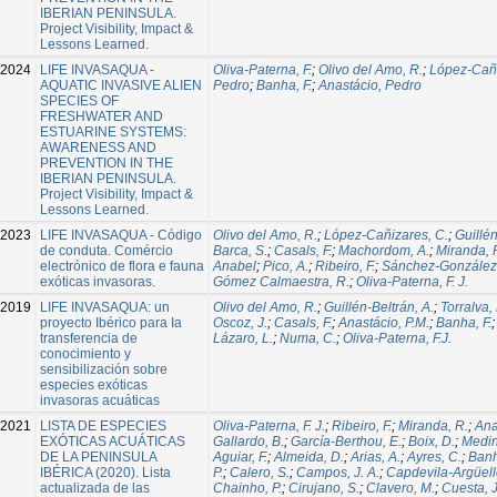
IBERIAN PENINSULA.
Project Visibility, Impact &
Lessons Learned.
2024
LIFE INVASAQUA -
Oliva-Paterna, F.
;
Olivo del Amo, R.
;
López-Cañi
AQUATIC INVASIVE ALIEN
Pedro
;
Banha, F.
;
Anastácio, Pedro
SPECIES OF
FRESHWATER AND
ESTUARINE SYSTEMS:
AWARENESS AND
PREVENTION IN THE
IBERIAN PENINSULA.
Project Visibility, Impact &
Lessons Learned.
2023
LIFE INVASAQUA - Código
Olivo del Amo, R.
;
López-Cañizares, C.
;
Guillén
de conduta. Comércio
Barca, S.
;
Casals, F.
;
Machordom, A.
;
Miranda, 
electrónico de flora e fauna
Anabel
;
Pico, A.
;
Ribeiro, F.
;
Sánchez-González,
exóticas invasoras.
Gómez Calmaestra, R.
;
Oliva-Paterna, F. J.
2019
LIFE INVASAQUA: un
Olivo del Amo, R.
;
Guillén-Beltrán, A.
;
Torralva,
proyecto Ibérico para Ia
Oscoz, J.
;
Casals, F.
;
Anastácio, P.M.
;
Banha, F.
transferencia de
Lázaro, L.
;
Numa, C.
;
Oliva-Paterna, F.J.
conocimiento y
sensibilización sobre
especies exóticas
invasoras acuáticas
2021
LISTA DE ESPECIES
Oliva-Paterna, F. J.
;
Ribeiro, F.
;
Miranda, R.
;
Ana
EXÓTICAS ACUÁTICAS
Gallardo, B.
;
García-Berthou, E.
;
Boix, D.
;
Medin
DE LA PENINSULA
Aguiar, F.
;
Almeida, D.
;
Arias, A.
;
Ayres, C.
;
Banh
IBÉRICA (2020). Lista
P.
;
Calero, S.
;
Campos, J. A.
;
Capdevila-Argüell
actualizada de las
Chainho, P.
;
Cirujano, S.
;
Clavero, M.
;
Cuesta, J