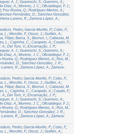
guer, A. J.
;
Guareschi, S.
;
Guerrero, A.
;
o-Díaz, A.
;
Moreno, J. C.
;
Oficialdegui, F. J.
;
l
;
Pou-Rovira, Q.
;
Rodríguez-Merino, A.
;
ánchez-Fernández, D.
;
Sánchez-González,
Vieira-Lanero, R.
;
Zamora-López, A.
;
astácio, Pedro
;
García-Murillo, P.
;
Cobo, F.
;
a, L.
;
Morcillo, F.
;
Oscoz, J.
;
Guillén, A.
;
a, Filipe
;
Barca, S.
;
Biurrun, I.
;
Cabezas, M.
es, L.
;
Capinha, C.
;
Carapeto, A.
;
Casals, F.
;
. A.
;
Del Toro, V.
;
Encarnação, J. P.
;
guer, A. J.
;
Guareschi, S.
;
Guerrero, A.
;
o-Díaz, A.
;
Moreno, J. C.
;
Oficialdegui, F. J.
;
-Rovira, Q.
;
Rodríguez-Merino, A.
;
Ros, M.
;
rnández, D.
;
Sánchez-González, J. R.
;
a-Lanero, R.
;
Zamora-López, A.
;
Zamora-
stácio, Pedro
;
García-Murillo, P.
;
Cobo, F.
;
a, L.
;
Morcillo, F.
;
Oscoz, J.
;
Guillén, A.
;
a, Filipe
;
Barca, S.
;
Biurrun, I.
;
Cabezas, M.
es, L.
;
Capinha, C.
;
Carapeto, A.
;
Casals, F.
;
. A.
;
Del Toro, V.
;
Encarnação, J. P.
;
guer, A. J.
;
Guareschi, S.
;
Guerrero, A.
;
o-Díaz, A.
;
Moreno, J. C.
;
Oficialdegui, F. J.
;
-Rovira, Q.
;
Rodríguez-Merino, A.
;
Ros, M.
;
ernández, D.
;
Sánchez-González, J. R.
;
a-Lanero, R.
;
Zamora-López, A.
;
Zamora-
stácio, Pedro
;
García-Murillo, P.
;
Cobo, F.
;
a, L.
;
Morcillo, F.
;
Oscoz, J.
;
Guillén, A.
;