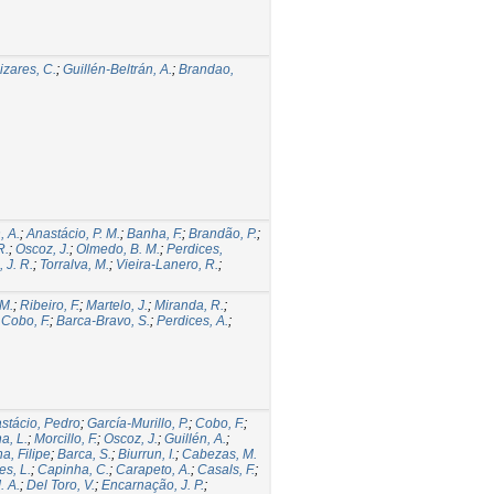
zares, C.
;
Guillén-Beltrán, A.
;
Brandao,
, A.
;
Anastácio, P. M.
;
Banha, F.
;
Brandão, P.
;
R.
;
Oscoz, J.
;
Olmedo, B. M.
;
Perdices,
 J. R.
;
Torralva, M.
;
Vieira-Lanero, R.
;
 M.
;
Ribeiro, F.
;
Martelo, J.
;
Miranda, R.
;
;
Cobo, F.
;
Barca-Bravo, S.
;
Perdices, A.
;
stácio, Pedro
;
García-Murillo, P.
;
Cobo, F.
;
a, L.
;
Morcillo, F.
;
Oscoz, J.
;
Guillén, A.
;
a, Filipe
;
Barca, S.
;
Biurrun, I.
;
Cabezas, M.
es, L.
;
Capinha, C.
;
Carapeto, A.
;
Casals, F.
;
. A.
;
Del Toro, V.
;
Encarnação, J. P.
;