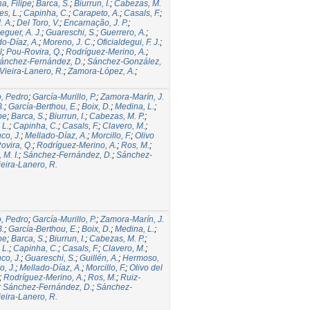
a, Filipe
;
Barca, S.
;
Biurrun, I.
;
Cabezas, M.
es, L.
;
Capinha, C.
;
Carapeto, A.
;
Casals, F.
;
. A.
;
Del Toro, V.
;
Encarnação, J. P.
;
guer, A. J.
;
Guareschi, S.
;
Guerrero, A.
;
o-Díaz, A.
;
Moreno, J. C.
;
Oficialdegui, F. J.
;
l
;
Pou-Rovira, Q.
;
Rodríguez-Merino, A.
;
ánchez-Fernández, D.
;
Sánchez-González,
Vieira-Lanero, R.
;
Zamora-López, A.
;
o, Pedro
;
García-Murillo, P.
;
Zamora-Marín, J.
B.
;
García-Berthou, E.
;
Boix, D.
;
Medina, L.
;
pe
;
Barca, S.
;
Biurrun, I.
;
Cabezas, M. P.
;
 L.
;
Capinha, C.
;
Casals, F.
;
Clavero, M.
;
co, J.
;
Mellado-Díaz, A.
;
Morcillo, F.
;
Olivo
ovira, Q.
;
Rodríguez-Merino, A.
;
Ros, M.
;
M. I.
;
Sánchez-Fernández, D.
;
Sánchez-
ieira-Lanero, R.
o, Pedro
;
García-Murillo, P.
;
Zamora-Marín, J.
B.
;
García-Berthou, E.
;
Boix, D.
;
Medina, L.
;
pe
;
Barca, S.
;
Biurrun, I.
;
Cabezas, M. P.
;
 L.
;
Capinha, C.
;
Casals, F.
;
Clavero, M.
;
co, J.
;
Guareschi, S.
;
Guillén, A.
;
Hermoso,
o, J.
;
Mellado-Díaz, A.
;
Morcillo, F.
;
Olivo del
;
Rodríguez-Merino, A.
;
Ros, M.
;
Ruiz-
;
Sánchez-Fernández, D.
;
Sánchez-
ieira-Lanero, R.