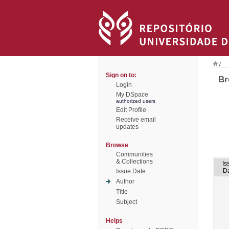
/
Sign on to:
Br
Login
My DSpace
authorized users
Edit Profile
Receive email
updates
Browse
Communities
& Collections
Is
D
Issue Date
Author
Title
Subject
Helps