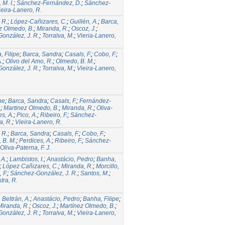
M. I.
;
Sánchez-Fernández, D.
;
Sánchez-
ieira-Lanero, R.
 R.
;
López-Cañizares, C.
;
Guillén, A.
;
Barca,
z Olmedo, B.
;
Miranda, R.
;
Oscoz, J.
;
onzález, J. R.
;
Torralva, M.
;
Vieria-Lanero,
, Filipe
;
Barca, Sandra
;
Casals, F.
;
Cobo, F.
;
.
;
Olivo del Amo, R.
;
Olmedo, B. M.
;
onzález, J. R.
;
Torralva, M.
;
Vieira-Lanero,
pe
;
Barca, Sandra
;
Casals, F.
;
Fernández-
.
;
Martinez Olmedo, B.
;
Miranda, R.
;
Oliva-
s, A.
;
Pico, A.
;
Ribeiro, F.
;
Sánchez-
, R.
;
Vieira-Lanero, R.
 R.
;
Barca, Sandra
;
Casals, F.
;
Cobo, F.
;
 B. M.
;
Perdices, A.
;
Ribeiro, F.
;
Sánchez-
Oliva-Paterna, F. J.
 A.
;
Lambistos, I.
;
Anastácio, Pedro
;
Banha,
;
López Cañizares, C.
;
Miranda, R.
;
Morcillo,
 F.
;
Sánchez-González, J. R.
;
Santos, M.
;
ra, R.
 Beltrán, A.
;
Anastácio, Pedro
;
Banha, Filipe
;
Miranda, R.
;
Oscoz, J.
;
Martínez Olmedo, B.
;
onzález, J. R.
;
Torralva, M.
;
Vieira-Lanero,