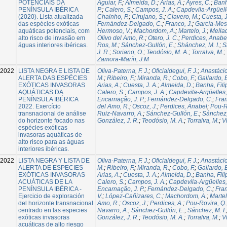
POTENCIAIS DA
Aguiar, F.
;
Almeida, D.
;
Arias, A.
;
Ayres, C.
;
Banh
PENÍNSULA IBÉRICA
P.
;
Calero, S.
;
Campos, J. A.
;
Capdevila-Argüell
(2020). Lista atualizada
Chainho, P.
;
Cirujano, S.
;
Clavero, M.
;
Cuesta, J
das espécies exóticas
Fernández-Delgado, C.
;
Franco, J.
;
García-Mese
aquáticas potenciais, com
Hermoso, V.
;
Machordom, A.
;
Martelo, J.
;
Mellad
alto risco de invasão em
Olivo del Amo, R.
;
Otero, J. C.
;
Perdices, Anabe
águas interiores ibéricas.
Ros, M.
;
Sánchez-Gullón, E.
;
Shánchez, M. I.
;
S
J. R.
;
Soriano, O.
;
Teodósio, M. A.
;
Torralva, M.
;
Zamora-Marín, J.M
2022
LISTA NEGRA E LISTA DE
Oliva-Paterna, F. J.
;
Oficialdegui, F. J.
;
Anastáci
ALERTA DAS ESPÉCIES
M.
;
Ribeiro, F.
;
Miranda, R.
;
Cobo, F.
;
Gallardo, 
EXÓTICAS INVASORAS
Arias, A.
;
Cuesta, J. A.
;
Almeida, D.
;
Banha, Fili
AQUÁTICAS DA
Calero, S.
;
Campos, J. A.
;
Capdevila-Argüelles,
PENÍNSULA IBÉRICA
Encarnação, J. P.
;
Fernández-Delgado, C.
;
Fran
2022. Exercício
del Amo, R.
;
Oscoz, J.
;
Perdices, Anabel
;
Pou-R
transnacional de análise
Ruiz-Navarro, A.
;
Sánchez-Gullón, E.
;
Sánchez, 
do horizonte focado nas
González, J. R.
;
Teodósio, M. A.
;
Torralva, M.
;
V
espécies exóticas
invasoras aquáticas de
alto risco para as águas
interiores ibéricas.
2022
LISTA NEGRA Y LISTA DE
Oliva-Paterna, F. J.
;
Oficialdegui, F. J.
;
Anastáci
ALERTA DE ESPECIES
M.
;
Ribeiro, F.
;
Miranda, R.
;
Cobo, F.
;
Gallardo, 
EXÓTICAS INVASORAS
Arias, A.
;
Cuesta, J. A.
;
Almeida, D.
;
Banha, Fili
ACUÁTICAS DE LA
Calero, S.
;
Campos, J. A.
;
Capdevila-Argüelles,
PENÍNSULA IBÉRICA -
Encarnação, J. P.
;
Fernández-Delgado, C.
;
Fran
Ejercicio de exploración
V.
;
López-Cañizares, C.
;
Machordom, A.
;
Martel
del horizonte transnacional
Amo, R.
;
Oscoz, J.
;
Perdices, A.
;
Pou-Rovira, Q.
centrado en las especies
Navarro, A.
;
Sánchez-Gullón, E.
;
Sánchez, M. I.
exóticas invasoras
González, J. R.
;
Teodósio, M. A.
;
Torralva, M.
;
V
acuáticas de alto riesgo