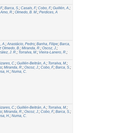
F.
;
Barca, S.
;
Casals, F.
;
Cobo, F.
;
Guillén, A.
;
 Amo, R.
;
Olmedo, B. M.
;
Perdices, A
, A.
;
Anastácio, Pedro
;
Banha, Filipe
;
Barca,
z Olmedo, B.
;
Miranda, R.
;
Oscoz, J.
;
lez, J. R.
;
Torralva, M.
;
Vieira-Lanero, R.
;
zares, C.
;
Guillén-Beltrán, A.
;
Torralva, M.
;
ro
;
Miranda, R.
;
Oscoz, J.
;
Cobo, F.
;
Barca, S.
;
sa, H.
;
Numa, C.
zares, C.
;
Guillén-Beltrán, A.
;
Torralva, M.
;
ro
;
Miranda, R.
;
Oscoz, J.
;
Cobo, F.
;
Barca, S.
;
sa, H.
;
Numa, C.