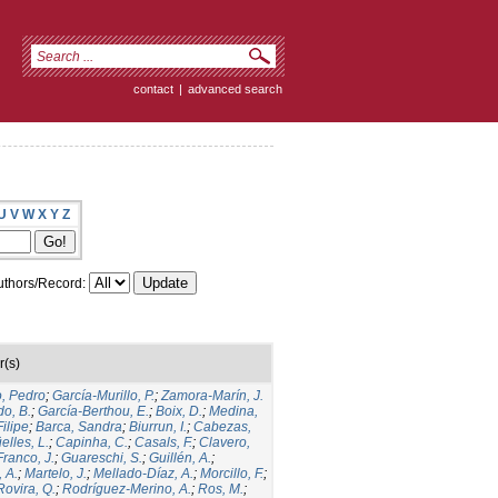
contact
|
advanced search
U
V
W
X
Y
Z
thors/Record:
r(s)
o, Pedro
;
García-Murillo, P.
;
Zamora-Marín, J.
do, B.
;
García-Berthou, E.
;
Boix, D.
;
Medina,
ilipe
;
Barca, Sandra
;
Biurrun, I.
;
Cabezas,
lles, L.
;
Capinha, C.
;
Casals, F.
;
Clavero,
Franco, J.
;
Guareschi, S.
;
Guillén, A.
;
 A.
;
Martelo, J.
;
Mellado-Díaz, A.
;
Morcillo, F.
;
ovira, Q.
;
Rodríguez-Merino, A.
;
Ros, M.
;