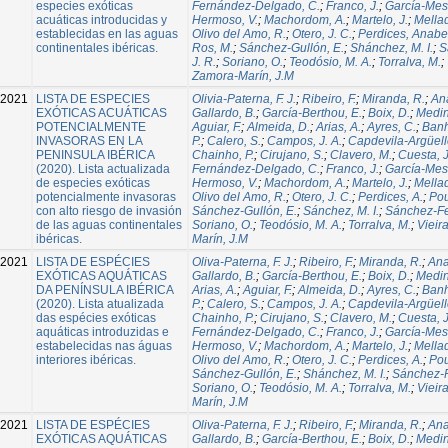
especies exóticas
Fernández-Delgado, C.
;
Franco, J.
;
García-Mese
acuáticas introducidas y
Hermoso, V.
;
Machordom, A.
;
Martelo, J.
;
Mellad
establecidas en las aguas
Olivo del Amo, R.
;
Otero, J. C.
;
Perdices, Anabe
continentales ibéricas.
Ros, M.
;
Sánchez-Gullón, E.
;
Shánchez, M. I.
;
S
J. R.
;
Soriano, O.
;
Teodósio, M. A.
;
Torralva, M.
;
Zamora-Marín, J.M
2021
LISTA DE ESPECIES
Olivia-Paterna, F. J.
;
Ribeiro, F.
;
Miranda, R.
;
An
EXÓTICAS ACUÁTICAS
Gallardo, B.
;
García-Berthou, E.
;
Boix, D.
;
Medin
POTENCIALMENTE
Aguiar, F.
;
Almeida, D.
;
Arias, A.
;
Ayres, C.
;
Banh
INVASORAS EN LA
P.
;
Calero, S.
;
Campos, J. A.
;
Capdevila-Argüell
PENINSULA IBÉRICA
Chainho, P.
;
Cirujano, S.
;
Clavero, M.
;
Cuesta, J
(2020). Lista actualizada
Fernández-Delgado, C.
;
Franco, J.
;
García-Mese
de especies exóticas
Hermoso, V.
;
Machordom, A.
;
Martelo, J.
;
Mellad
potencialmente invasoras
Olivo del Amo, R.
;
Otero, J. C.
;
Perdices, A.
;
Pou
con alto riesgo de invasión
Sánchez-Gullón, E.
;
Sánchez, M. I.
;
Sánchez-Fe
de las aguas continentales
Soriano, O.
;
Teodósio, M. A.
;
Torralva, M.
;
Vieir
ibéricas.
Marín, J.M
2021
LISTA DE ESPÉCIES
Oliva-Paterna, F. J.
;
Ribeiro, F.
;
Miranda, R.
;
Ana
EXÓTICAS AQUÁTICAS
Gallardo, B.
;
García-Berthou, E.
;
Boix, D.
;
Medin
DA PENÍNSULA IBÉRICA
Arias, A.
;
Aguiar, F.
;
Almeida, D.
;
Ayres, C.
;
Banh
(2020). Lista atualizada
P.
;
Calero, S.
;
Campos, J. A.
;
Capdevila-Argüell
das espécies exóticas
Chainho, P.
;
Cirujano, S.
;
Clavero, M.
;
Cuesta, J
aquáticas introduzidas e
Fernández-Delgado, C.
;
Franco, J.
;
García-Mese
estabelecidas nas águas
Hermoso, V.
;
Machordom, A.
;
Martelo, J.
;
Mellad
interiores ibéricas.
Olivo del Amo, R.
;
Otero, J. C.
;
Perdices, A.
;
Pou
Sánchez-Gullón, E.
;
Shánchez, M. I.
;
Sánchez-F
Soriano, O.
;
Teodósio, M. A.
;
Torralva, M.
;
Vieir
Marín, J.M
2021
LISTA DE ESPÉCIES
Oliva-Paterna, F. J.
;
Ribeiro, F.
;
Miranda, R.
;
Ana
EXÓTICAS AQUÁTICAS
Gallardo, B.
;
García-Berthou, E.
;
Boix, D.
;
Medin