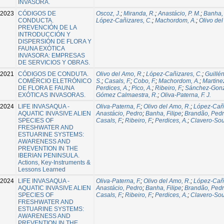
INVASORA.
2023
CÓDIGOS DE
Oscoz, J.
;
Miranda, R.
;
Anastácio, P. M.
;
Banha, 
CONDUCTA.
López-Cañizares, C.
;
Machordom, A.
;
Olivo del
PREVENCIÓN DE LA
INTRODUCCIÓN Y
DISPERSIÓN DE FLORA Y
FAUNA EXÓTICA
INVASORA: EMPRESAS
DE SERVICIOS Y OBRAS.
2021
CÓDIGOS DE CONDUTA.
Olivo del Amo, R.
;
López-Cañizares, C.
;
Guillén
COMÉRCIO ELETRÓNICO
S.
;
Casals, F.
;
Cobo, F.
;
Machordom, A.
;
Martine
DE FLORA E FAUNA
Perdices, A.
;
Pico, A.
;
Ribeiro, F.
;
Sánchez-Gonzá
EXÓTICAS INVASORAS.
Gómez Calmaestra, R.
;
Oliva-Paterna, F. J.
2024
LIFE INVASAQUA -
Oliva-Paterna, F.
;
Olivo del Amo, R.
;
López-Cañi
AQUATIC INVASIVE ALIEN
Anastácio, Pedro
;
Banha, Filipe
;
Brandão, Ped
SPECIES OF
Casals, F.
;
Ribeiro, F.
;
Perdices, A.
;
Clavero-Sou
FRESHWATER AND
ESTUARINE SYSTEMS:
AWARENESS AND
PREVENTION IN THE
IBERIAN PENINSULA.
Actions, Key-Instruments &
Lessons Learned
2024
LIFE INVASAQUA -
Oliva-Paterna, F.
;
Olivo del Amo, R.
;
López-Cañi
AQUATIC INVASIVE ALIEN
Anastácio, Pedro
;
Banha, Filipe
;
Brandão, Ped
SPECIES OF
Casals, F.
;
Ribeiro, F.
;
Perdices, A.
;
Clavero-Sou
FRESHWATER AND
ESTUARINE SYSTEMS:
AWARENESS AND
PREVENTION IN THE