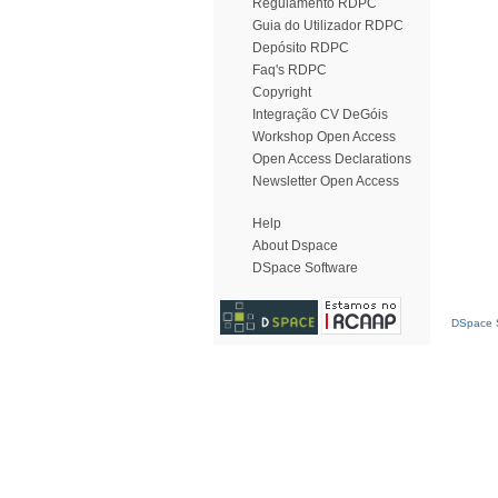
Regulamento RDPC
Guia do Utilizador RDPC
Depósito RDPC
Faq's RDPC
Copyright
Integração CV DeGóis
Workshop Open Access
Open Access Declarations
Newsletter Open Access
Help
About Dspace
DSpace Software
DSpace S