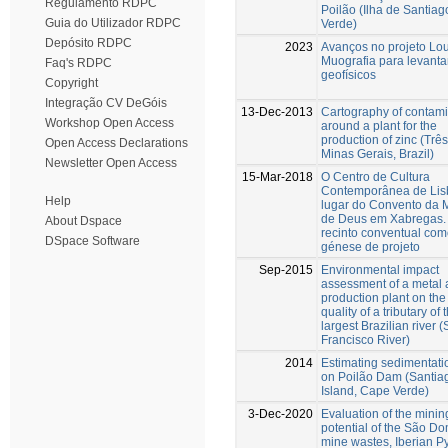
Regulamento RDPC
Poilão (Ilha de Santia
Guia do Utilizador RDPC
Verde)
Depósito RDPC
2023
Avanços no projeto Lo
Muografia para levant
Faq's RDPC
geofísicos
Copyright
Integração CV DeGóis
13-Dec-2013
Cartography of contam
Workshop Open Access
around a plant for the
production of zinc (Trê
Open Access Declarations
Minas Gerais, Brazil)
Newsletter Open Access
15-Mar-2018
O Centro de Cultura
Contemporânea de Lis
Help
lugar do Convento da 
de Deus em Xabregas.
About Dspace
recinto conventual co
DSpace Software
génese de projeto
Sep-2015
Environmental impact
assessment of a metal 
production plant on the
quality of a tributary of 
largest Brazilian river 
Francisco River)
2014
Estimating sedimentati
on Poilão Dam (Santia
Island, Cape Verde)
3-Dec-2020
Evaluation of the minin
potential of the São D
mine wastes, Iberian Py