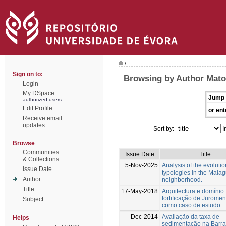
/
Sign on to:
Browsing by Author Mato
Login
My DSpace
Jump 
authorized users
Edit Profile
or ent
Receive email
updates
Sort by:
I
Browse
Communities
Issue Date
Title
& Collections
5-Nov-2025
Analysis of the evolutio
Issue Date
typologies in the Malag
Author
neighborhood.
Title
17-May-2018
Arquitectura e domínio:
fortificação de Jurome
Subject
como caso de estudo
Dec-2014
Avaliação da taxa de
Helps
sedimentação na Barr