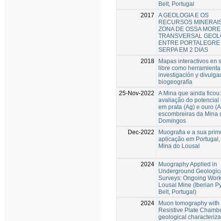
Belt, Portugal
2017
A GEOLOGIA E OS
RECURSOS MINERAIS
ZONA DE OSSA MOR
TRANSVERSAL GEOL
ENTRE PORTALEGRE
SERPA EM 2 DIAS
2018
Mapas interactivos en 
libre como herramienta
investigación y divulga
biogeografía
25-Nov-2022
A Mina que ainda ficou:
avaliação do potencial
em prata (Ag) e ouro (
escombreiras da Mina 
Domingos
Dec-2022
Muografia e a sua prim
aplicação em Portugal,
Mina do Lousal
2024
Muography Applied in
Underground Geologic
Surveys: Ongoing Work 
Lousal Mine (Iberian Py
Belt, Portugal)
2024
Muon tomography with
Resistive Plate Chambe
geological characteriza