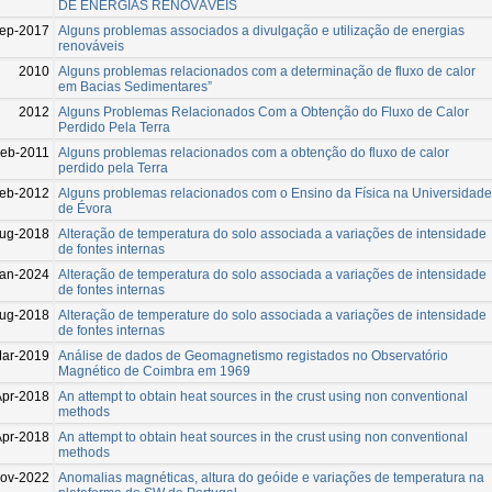
DE ENERGIAS RENOVÁVEIS
ep-2017
Alguns problemas associados a divulgação e utilização de energias
renováveis
2010
Alguns problemas relacionados com a determinação de fluxo de calor
em Bacias Sedimentares”
2012
Alguns Problemas Relacionados Com a Obtenção do Fluxo de Calor
Perdido Pela Terra
eb-2011
Alguns problemas relacionados com a obtenção do fluxo de calor
perdido pela Terra
eb-2012
Alguns problemas relacionados com o Ensino da Física na Universidade
de Évora
ug-2018
Alteração de temperatura do solo associada a variações de intensidade
de fontes internas
an-2024
Alteração de temperatura do solo associada a variações de intensidade
de fontes internas
ug-2018
Alteração de temperature do solo associada a variações de intensidade
de fontes internas
ar-2019
Análise de dados de Geomagnetismo registados no Observatório
Magnético de Coimbra em 1969
Apr-2018
An attempt to obtain heat sources in the crust using non conventional
methods
Apr-2018
An attempt to obtain heat sources in the crust using non conventional
methods
ov-2022
Anomalias magnéticas, altura do geóide e variações de temperatura na