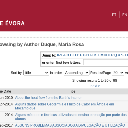
PT
EN
owsing by Author Duque, Maria Rosa
0-9
A
B
C
D
E
F
G
H
I
J
K
L
M
N
O
P
Q
R
S
T
Jump to:
or enter first few letters:
Sort by:
In order:
Results/Page
Au
Showing results 1 to 20 of 98
next >
ue Date
Title
un-2010
About the heat flow from the Earth’s interior
Apr-2014
Alguns dados sobre Geotermia e Fluxo de Calor em África e em
Moçambique
2014
Alguns métodos e técnicas utilizadas no ensino e reacção por parte dos
alunos
ep-2017
ALGUNS PROBLEMAS ASSOCIADOS A DIVULGAÇÃO E UTILIZAÇÃO