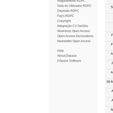
Regulamento RDPC
Guia do Utilizador RDPC
S
Depósito RDPC
Faq's RDPC
Copyright
Integração CV DeGóis
Workshop Open Access
F
Open Access Declarations
Newsletter Open Access
F
Help
A
About Dspace
DSpace Software
J
A
26-M
N