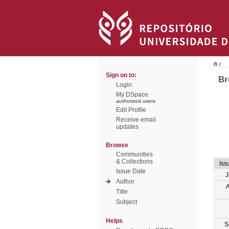
/
Sign on to:
Br
Login
My DSpace
authorized users
Edit Profile
Receive email
updates
Browse
Communities
& Collections
Iss
Issue Date
J
Author
Title
Subject
Helps
S