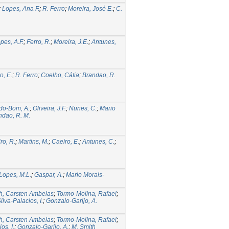
;
Lopes, Ana F.
;
R. Ferro
;
Moreira, José E.
;
C.
pes, A.F.
;
Ferro, R.
;
Moreira, J.E.
;
Antunes,
o, E.
;
R. Ferro
;
Coelho, Cátia
;
Brandao, R.
do-Bom, A.
;
Oliveira, J.F.
;
Nunes, C.
;
Mario
ndao, R. M.
ro, R.
;
Martins, M.
;
Caeiro, E.
;
Antunes, C.
;
Lopes, M.L.
;
Gaspar, A.
;
Mario Morais-
th, Carsten Ambelas
;
Tormo-Molina, Rafael
;
ilva-Palacios, I.
;
Gonzalo-Garijo, A.
th, Carsten Ambelas
;
Tormo-Molina, Rafael
;
os, I.
;
Gonzalo-Garijo, A.
;
M. Smith