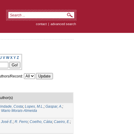
contact
|
advanced search
U
V
W
X
Y
Z
thors/Record:
uthor(s)
rindade, Costa
;
Lopes, M.L.
;
Gaspar, A.
;
;
Mario Morais-Almeida
 José E.
;
R. Ferro
;
Coelho, Cátia
;
Caeiro, E.
;