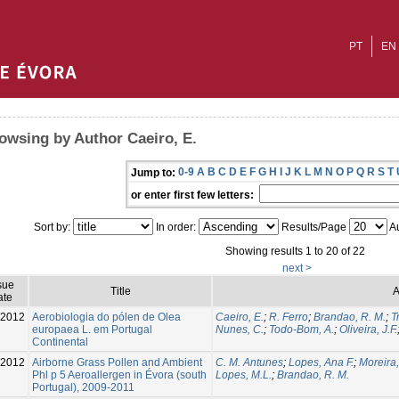
PT
EN
owsing by Author Caeiro, E.
0-9
A
B
C
D
E
F
G
H
I
J
K
L
M
N
O
P
Q
R
S
T
Jump to:
or enter first few letters:
Sort by:
In order:
Results/Page
Au
Showing results 1 to 20 of 22
next >
sue
Title
A
ate
2012
Aerobiologia do pólen de Olea
Caeiro, E.
;
R. Ferro
;
Brandao, R. M.
;
T
europaea L. em Portugal
Nunes, C.
;
Todo-Bom, A.
;
Oliveira, J.F.
Continental
2012
Airborne Grass Pollen and Ambient
C. M. Antunes
;
Lopes, Ana F.
;
Moreira,
Phl p 5 Aeroallergen in Évora (south
Lopes, M.L.
;
Brandao, R. M.
Portugal), 2009-2011