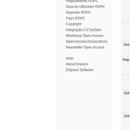
Regulamento RDPC
Guia do Utilizador RDPC
Depósito RDPC
Faq's RDPC
Copyright
Integração CV DeGóis
Workshop Open Access
Open Access Declarations
Oct
Newsletter Open Access
Help
Aug
About Dspace
DSpace Software
Oct
Oct