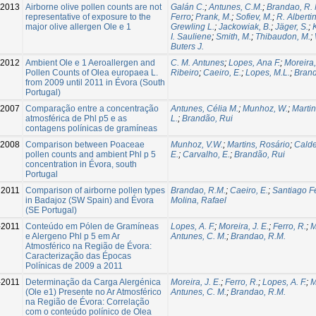
2013
Airborne olive pollen counts are not
Galán C.
;
Antunes, C.M.
;
Brandao, R. 
representative of exposure to the
Ferro
;
Prank, M.
;
Sofiev, M.
;
R. Albertin
major olive allergen Ole e 1
Grewling L.
;
Jackowiak, B.
;
Jäger, S.
;
I. Sauliene
;
Smith, M.
;
Thibaudon, M.
;
Buters J.
2012
Ambient Ole e 1 Aeroallergen and
C. M. Antunes
;
Lopes, Ana F.
;
Moreira,
Pollen Counts of Olea europaea L.
Ribeiro
;
Caeiro, E.
;
Lopes, M.L.
;
Brand
from 2009 until 2011 in Évora (South
Portugal)
-2007
Comparação entre a concentração
Antunes, Célia M.
;
Munhoz, W.
;
Martin
atmosférica de Phl p5 e as
L.
;
Brandão, Rui
contagens polínicas de gramíneas
-2008
Comparison between Poaceae
Munhoz, V.W.
;
Martins, Rosário
;
Calde
pollen counts and ambient Phl p 5
E.
;
Carvalho, E.
;
Brandão, Rui
concentration in Évora, south
Portugal
2011
Comparison of airborne pollen types
Brandao, R.M.
;
Caeiro, E.
;
Santiago F
in Badajoz (SW Spain) and Évora
Molina, Rafael
(SE Portugal)
-2011
Conteúdo em Pólen de Gramíneas
Lopes, A. F.
;
Moreira, J. E.
;
Ferro, R.
;
M
e Alergeno Phl p 5 em Ar
Antunes, C. M.
;
Brandao, R.M.
Atmosférico na Região de Évora:
Caracterização das Épocas
Polínicas de 2009 a 2011
-2011
Determinação da Carga Alergénica
Moreira, J. E.
;
Ferro, R.
;
Lopes, A. F.
;
M
(Ole e1) Presente no Ar Atmosférico
Antunes, C. M.
;
Brandao, R.M.
na Região de Évora: Correlação
com o conteúdo polínico de Olea