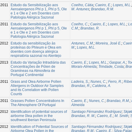
2011
Estudo da Sensibilização aos
Coelho, Cátia
;
Caeiro, E.
;
Lopes, M.L.
Aeroalergenos Phl p 1, Phl p 5, Ole
M. Antunes
;
Brandao, R.M.
e 1 e Ole e 2 em Doentes com
Patologia Alérgica Sazonal
-2011
Estudo da Sensibilização aos
Coelho, C.
;
Caeiro, E.
;
Lopes, M.L.
;
Lo
Aeroalergenos Phl p 1, Phl p 5, Ole
C.M.
;
Brandao, R.
e 1 e Ole e 2 em Doentes com
Patologia Alérgica Sazonal
2012
Estudo da sensibilização às
Antunes, C.M.
;
Moreira, José E.
;
Caeir
proteínas do Phleum e Olea em
M.
;
Lopes, M.L.
doentes com doença alérgica
respiratória sazonal no Alentejo
2013
Estudo da Variação Intradiária das
Caeiro, E.
;
Lopes, M.L.
;
Gaspar, A.
;
To
Concentrações de Pólen de
Morais-Almeida
;
Trindade, Costa
;
Bra
Gramíneas na Atmosfera de
Portugal Continental
-2011
Grass and Olea Airborne Pollen
Ladeira, S.
;
Nunes, C.
;
Ferro, R.
;
Ribei
Allergens in Outdoor Air Samples
Brandao, R.
;
Caldeira, A.
and its Correlation with Pollen
Counts
2011
Grasses Pollen Concentrations In
Caeiro, E.
;
Nunes, C.
;
Brandao, R.M.
;
The Atmosphere Of Portugal
Almeida
2012
Identification of potential sources of
Santiago Férnandez Rodríguez
;
Skjø
airborne 0lea pollen in the
Brandao, R. M.
;
Caeiro, E.
;
M. Smith
;
S
southwest Iberian Peninsula
2012
Identification of Potential Sources of
Santiago Férnandez Rodríguez
;
Skjø
Airborne Olea Pollen in the
Brandao, R.M.
;
Caeiro, E.
;
Silva-Palaci