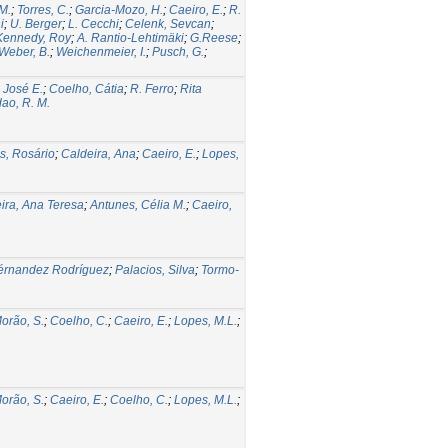
M.
;
Torres, C.
;
Garcia-Mozo, H.
;
Caeiro, E.
;
R.
i
;
U. Berger
;
L. Cecchi
;
Celenk, Sevcan
;
Kennedy, Roy
;
A. Rantio-Lehtimäki
;
G.Reese
;
Weber, B.
;
Weichenmeier, I.
;
Pusch, G.
;
 José E.
;
Coelho, Cátia
;
R. Ferro
;
Rita
ao, R. M.
s, Rosário
;
Caldeira, Ana
;
Caeiro, E.
;
Lopes,
ira, Ana Teresa
;
Antunes, Célia M.
;
Caeiro,
érnandez Rodríguez
;
Palacios, Silva
;
Tormo-
orão, S.
;
Coelho, C.
;
Caeiro, E.
;
Lopes, M.L.
;
orão, S.
;
Caeiro, E.
;
Coelho, C.
;
Lopes, M.L.
;