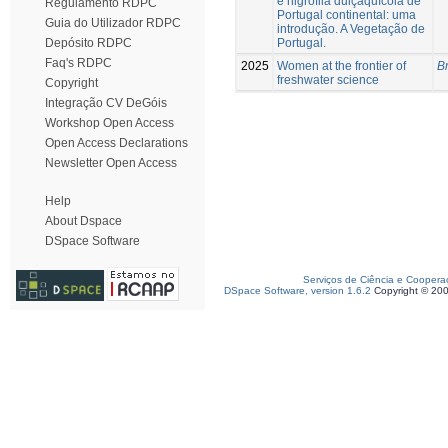
e higrófila dulçaquícola de
Regulamento RDPC
Portugal continental: uma
Guia do Utilizador RDPC
introdução. A Vegetação de
Portugal.
Depósito RDPC
Faq's RDPC
2025
Women at the frontier of
B
freshwater science
Copyright
Integração CV DeGóis
Workshop Open Access
Open Access Declarations
Newsletter Open Access
Help
About Dspace
DSpace Software
Serviços de Ciência e Coopera
DSpace Software, version 1.6.2
Copyright © 20