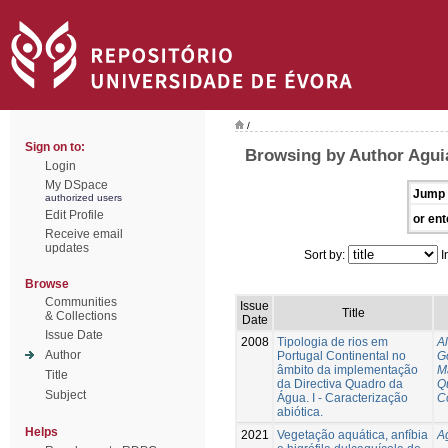
/
Sign on to:
Browsing by Author Aguia
Login
My DSpace
Jump 
authorized users
Edit Profile
or ent
Receive email
updates
Sort by:
I
Browse
Communities
Issue
Title
& Collections
Date
Issue Date
2008
Tipologia de rios em
A
Author
Portugal Continental no
G
âmbito da implementação
M
Title
da Directiva Quadro da
Q
Subject
Água. I - Caracterização
C
abiótica.
Helps
2021
Vegetação aquática, anfíbia
Ag