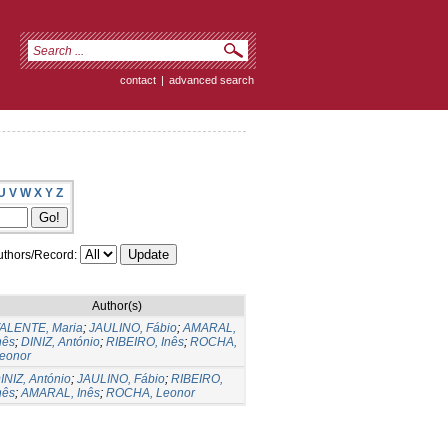
contact
|
advanced search
U
V
W
X
Y
Z
thors/Record:
Author(s)
ALENTE, Maria
;
JAULINO, Fábio
;
AMARAL,
nês
;
DINIZ, António
;
RIBEIRO, Inês
;
ROCHA,
eonor
INIZ, António
;
JAULINO, Fábio
;
RIBEIRO,
nês
;
AMARAL, Inês
;
ROCHA, Leonor