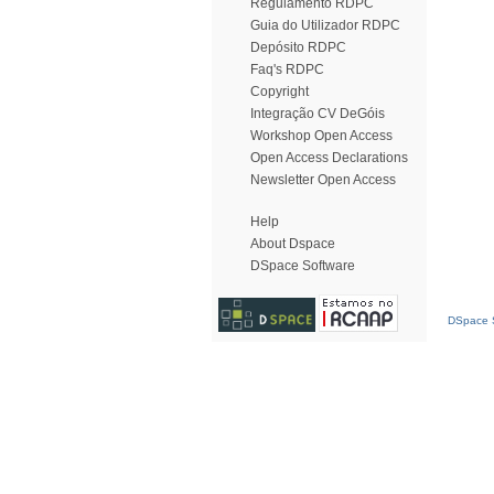
Regulamento RDPC
Guia do Utilizador RDPC
Depósito RDPC
Faq's RDPC
Copyright
Integração CV DeGóis
Workshop Open Access
Open Access Declarations
Newsletter Open Access
Help
About Dspace
DSpace Software
DSpace S