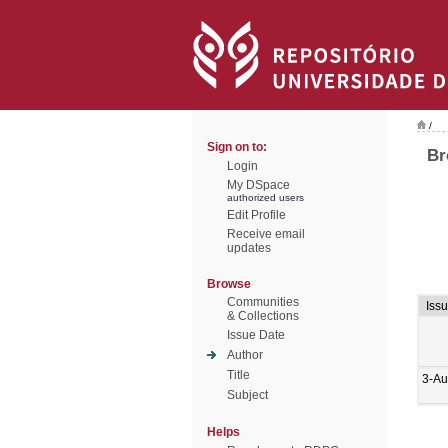
/
Sign on to:
Br
Login
My DSpace
authorized users
Edit Profile
Receive email
updates
Browse
Communities
Iss
& Collections
Issue Date
Author
Title
3-Au
Subject
Helps