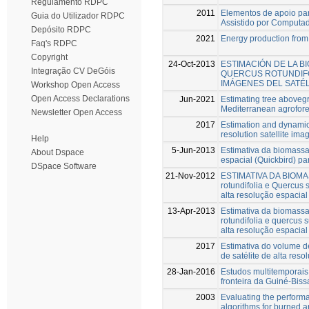
Regulamento RDPC
2011
Elementos de apoio par
Guia do Utilizador RDPC
Assistido por Computa
Depósito RDPC
2021
Energy production from
Faq's RDPC
Copyright
24-Oct-2013
ESTIMACIÓN DE LA B
Integração CV DeGóis
QUERCUS ROTUNDIFO
IMÁGENES DEL SATÉL
Workshop Open Access
Open Access Declarations
Jun-2021
Estimating tree abovegr
Mediterranean agrofore
Newsletter Open Access
2017
Estimation and dynamic
resolution satellite ima
Help
5-Jun-2013
Estimativa da biomass
About Dspace
espacial (Quickbird) par
DSpace Software
21-Nov-2012
ESTIMATIVA DA BIOMASS
rotundifolia e Quercus
alta resolução espacial
13-Apr-2013
Estimativa da biomassa
rotundifolia e quercus
alta resolução espacial
2017
Estimativa do volume 
de satélite de alta reso
28-Jan-2016
Estudos multitemporai
fronteira da Guiné-Biss
2003
Evaluating the perform
algorithms for burned a