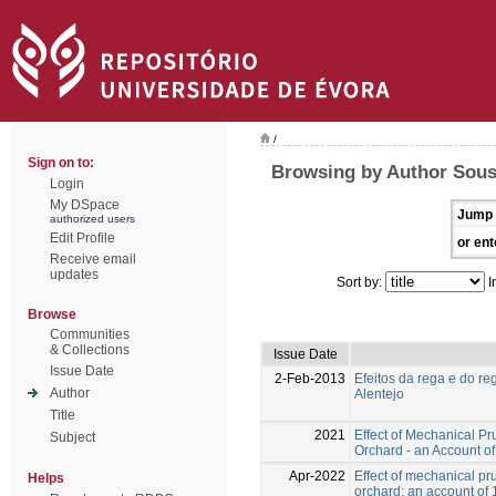
/
Sign on to:
Browsing by Author Sous
Login
My DSpace
Jump 
authorized users
Edit Profile
or ent
Receive email
updates
Sort by:
I
Browse
Communities
& Collections
Issue Date
Issue Date
2-Feb-2013
Efeitos da rega e do re
Author
Alentejo
Title
2021
Effect of Mechanical Pr
Subject
Orchard - an Account of
Apr-2022
Effect of mechanical pru
Helps
orchard: an account of 