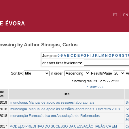
PT
EN
owsing by Author Sinogas, Carlos
0-9
A
B
C
D
E
F
G
H
I
J
K
L
M
N
O
P
Q
R
S
T
Jump to:
or enter first few letters:
Sort by:
In order:
Results/Page
Au
Showing results 12 to 22 of 22
< previous
sue
Title
te
2019
Imunologia. Manual de apoio às sessões laboratoriais
Si
2018
Imunologia. Manual de apoio às sessões laboratoriais. Fevereiro 2018
Si
2018
Intervenção Farmacêutica em Associação de Reformados
C
M
2017
MODELO PREDITIVO DO SUCESSO DA CESSAÇÃO TABÁGICA EM
C