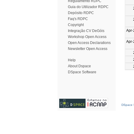
Regulamento RDPC
Guia do Utilizador RDPC
Depósito RDPC
Faq's RDPC
Copyright
Apr-
Integração CV DeGóis
Workshop Open Access
Apr-
Open Access Declarations
Newsletter Open Access
Help
About Dspace
DSpace Software
DSpace S