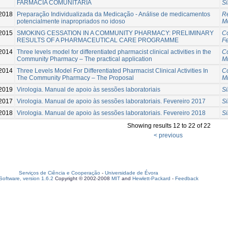
FARMÁCIA COMUNITÁRIA
Si
2018
Preparação Individualizada da Medicação - Análise de medicamentos
Re
potencialmente inapropriados no idoso
M
2015
SMOKING CESSATION IN A COMMUNITY PHARMACY: PRELIMINARY
C
RESULTS OF A PHARMACEUTICAL CARE PROGRAMME
F
2014
Three levels model for differentiated pharmacist clinical activities in the
C
Community Pharmacy – The practical application
M
2014
Three Levels Model For Differentiated Pharmacist Clinical Activities In
C
The Community Pharmacy – The Proposal
M
2019
Virologia. Manual de apoio às sessões laboratoriais
Si
2017
Virologia. Manual de apoio às sessões laboratoriais. Fevereiro 2017
Si
2018
Virologia. Manual de apoio às sessões laboratoriais. Fevereiro 2018
Si
Showing results 12 to 22 of 22
< previous
Serviços de Ciência e Cooperação
-
Universidade de Évora
oftware, version 1.6.2
Copyright © 2002-2008
MIT
and
Hewlett-Packard
-
Feedback