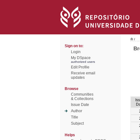
/
Sign on to:
Br
Login
My DSpace
authorized users
Edit Profile
Receive email
updates
Browse
Communities
& Collections
Is
Da
Issue Date
Author
Title
Subject
Helps