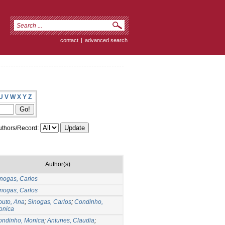
contact
|
advanced search
U
V
W
X
Y
Z
thors/Record:
Author(s)
nogas, Carlos
nogas, Carlos
outo, Ana
;
Sinogas, Carlos
;
Condinho,
onica
ondinho, Monica
;
Antunes, Claudia
;