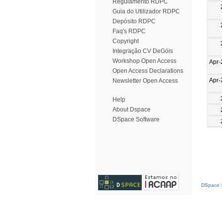
Regulamento RDPC
Guia do Utilizador RDPC
Depósito RDPC
Faq's RDPC
Copyright
Integração CV DeGóis
Workshop Open Access
Apr-
Open Access Declarations
Apr-
Newsletter Open Access
Help
About Dspace
DSpace Software
DSpace S