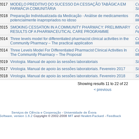
2017
MODELO PREDITIVO DO SUCESSO DA CESSAÇÃO TABÁGICA EM
C
FARMÁCIA COMUNITÁRIA
Si
2018
Preparação Individualizada da Medicação - Análise de medicamentos
Re
potencialmente inapropriados no idoso
M
2015
SMOKING CESSATION IN A COMMUNITY PHARMACY: PRELIMINARY
C
RESULTS OF A PHARMACEUTICAL CARE PROGRAMME
F
2014
Three levels model for differentiated pharmacist clinical activities in the
C
Community Pharmacy – The practical application
M
2014
Three Levels Model For Differentiated Pharmacist Clinical Activities In
C
The Community Pharmacy – The Proposal
M
2019
Virologia. Manual de apoio às sessões laboratoriais
Si
2017
Virologia. Manual de apoio às sessões laboratoriais. Fevereiro 2017
Si
2018
Virologia. Manual de apoio às sessões laboratoriais. Fevereiro 2018
Si
Showing results 11 to 22 of 22
< previous
Serviços de Ciência e Cooperação
-
Universidade de Évora
oftware, version 1.6.2
Copyright © 2002-2008
MIT
and
Hewlett-Packard
-
Feedback