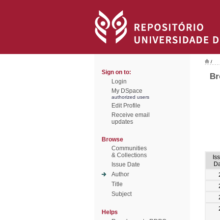
/
Sign on to:
Br
Login
My DSpace
authorized users
Edit Profile
Receive email
updates
Browse
Communities
& Collections
Is
Da
Issue Date
Author
Title
Subject
Helps