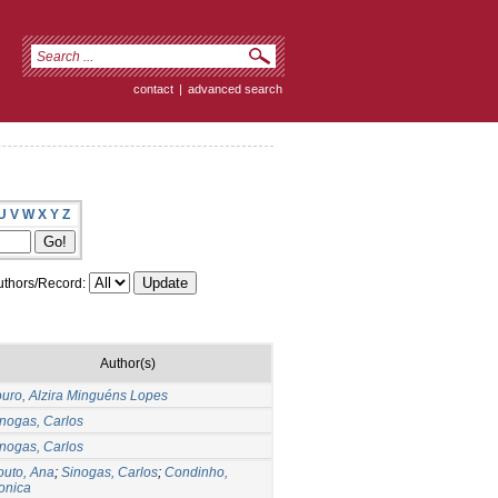
contact
|
advanced search
U
V
W
X
Y
Z
thors/Record:
Author(s)
uro, Alzira Minguéns Lopes
nogas, Carlos
nogas, Carlos
outo, Ana
;
Sinogas, Carlos
;
Condinho,
onica