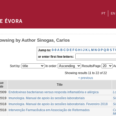
PT
EN
owsing by Author Sinogas, Carlos
0-9
A
B
C
D
E
F
G
H
I
J
K
L
M
N
O
P
Q
R
S
T
Jump to:
or enter first few letters:
Sort by:
In order:
Results/Page
Au
Showing results 11 to 22 of 22
< previous
sue
Title
te
2009
Endotoxinas bacterianas versus resposta inflamatória e alérgica
Lo
2019
Imunologia. Manual de apoio às sessões laboratoriais
Si
2018
Imunologia. Manual de apoio às sessões laboratoriais. Fevereiro 2018
Si
2018
Intervenção Farmacêutica em Associação de Reformados
C
M