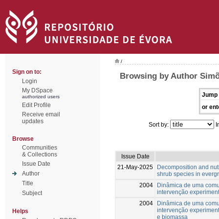
/
Sign on to:
Browsing by Author Simõ
Login
My DSpace
Jump 
authorized users
Edit Profile
or ent
Receive email
updates
Sort by:
I
Browse
Communities
& Collections
Issue Date
Issue Date
21-May-2025
Decomposition and nutri
Author
shrub species in ever
Title
2004
Dinâmica de uma comuni
intervenção experiment
Subject
2004
Dinâmica de uma comuni
intervenção experiment
Helps
e biomassa