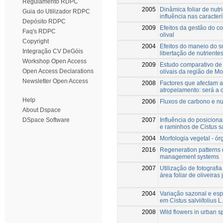
Regulamento RDPC
2005
Dinâmica foliar de nutri
Guia do Utilizador RDPC
influência nas caracterí
Depósito RDPC
2009
Efeitos da gestão do co
Faq's RDPC
olival
Copyright
2004
Efeitos do maneio do 
Integração CV DeGóis
libertação de nutrientes
Workshop Open Access
2009
Estudo comparativo de 
Open Access Declarations
olivais da região de M
Newsletter Open Access
2008
Factores que afectam a
atropelamento: será a 
Help
2006
Fluxos de carbono e nut
About Dspace
2007
Influência do posicion
DSpace Software
e raminhos de Cistus sal
2004
Morfologia vegetal - ór
2016
Regeneration patterns 
management systems
2007
Utilização de fotografi
área foliar de oliveira
2004
Variação sazonal e esp
em Cistus salviifolius L.
2008
Wild flowers in urban 