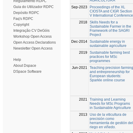
AGRICULTURA
Regulamento RDPC
Guia do Utilizador RDPC
Sep-2023
Proceedings of the XL
CIOSTA and CIGR Section
Depósito RDPC
V International Conference
Faq's RDPC
2018
Skills Needs for a
Copyright
Sustainable Farmer in the
Framework of the SAGRI
Integração CV DeGóis
Project
Workshop Open Access
Dec-2014
Sustainable energy in
Open Access Declarations
sustainable agriculture
Newsletter Open Access
2019
Sustainable farming best
practices for MSc
Help
programmes
About Dspace
Jun-2021
Teaching precision farmin
DSpace Software
and entrepreneurship for
European students:
Sparkle online course
2021
Training and Learning
Needs for MSc Programs
in Sustainable Agriculture
2013
Uso de la viticultura de
precisión como
herramienta de gestión del
riego en viñedo.