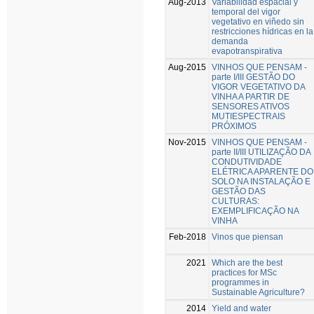
Aug-2013
Variabilidad espacial y
temporal del vigor
vegetativo en viñedo sin
restricciones hídricas en la
demanda
evapotranspirativa
Aug-2015
VINHOS QUE PENSAM -
parte I/III GESTÃO DO
VIGOR VEGETATIVO DA
VINHA A PARTIR DE
SENSORES ATIVOS
MUTIESPECTRAIS
PRÓXIMOS
Nov-2015
VINHOS QUE PENSAM -
parte II/III UTILIZAÇÃO DA
CONDUTIVIDADE
ELÉTRICA APARENTE DO
SOLO NA INSTALAÇÃO E
GESTÃO DAS
CULTURAS:
EXEMPLIFICAÇÃO NA
VINHA
Feb-2018
Vinos que piensan
2021
Which are the best
practices for MSc
programmes in
Sustainable Agriculture?
2014
Yield and water