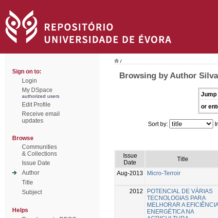
/
Sign on to:
Browsing by Author Silva,
Login
My DSpace
Jump 
authorized users
Edit Profile
or ent
Receive email
updates
Sort by:
I
Browse
Communities
& Collections
Issue
Title
Date
Issue Date
Author
Aug-2013
Micro-Terroir
Title
2012
POTENCIAL DE VÁRIAS
Subject
TECNOLOGIAS PARA
MELHORAR A EFICIÊNCI
Helps
ENERGÉTICA NA