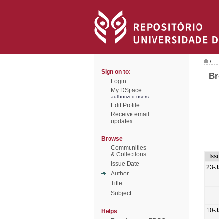
/
Sign on to:
Br
Login
My DSpace
authorized users
Edit Profile
Receive email
updates
Browse
Communities
& Collections
Iss
Issue Date
23-J
Author
Title
Subject
10-J
Helps