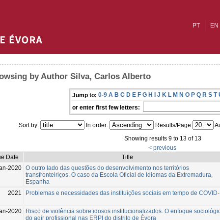
PT
EN
owsing by Author Silva, Carlos Alberto
0-9
A
B
C
D
E
F
G
H
I
J
K
L
M
N
O
P
Q
R
S
T
Jump to:
or enter first few letters:
Sort by:
In order:
Results/Page
Au
Showing results 9 to 13 of 13
< previous
ue Date
Title
an-2020
O outro lado das questões do desenvolvimento nos territórios
transfronteiriços. O caso da Escola Oficial de Idiomas da Extremadura,
Espanha
2021
Problemas e necessidades das instituições sociais em tempo de COVID
an-2020
Risco de violência sobre idosos institucionalizados. O enfoque sociológi
do agir profissional nas ERPI do distrito de Évora