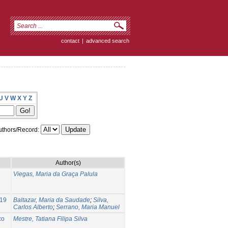
contact
|
advanced search
U
V
W
X
Y
Z
thors/Record:
Author(s)
Viegas, Maria da Graça Palula
-19
Baltazar, Maria da Saudade
;
Silva,
Carlos Alberto
;
Serrano, Maria Manuel
co
Mestre, Tatiana Filipa Silva