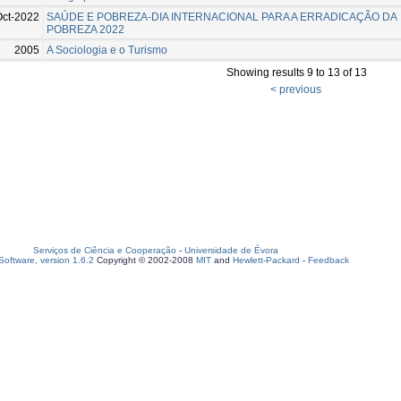
Oct-2022
SAÚDE E POBREZA-DIA INTERNACIONAL PARA A ERRADICAÇÃO DA
POBREZA 2022
2005
A Sociologia e o Turismo
Showing results 9 to 13 of 13
< previous
Serviços de Ciência e Cooperação
-
Universidade de Évora
oftware, version 1.6.2
Copyright © 2002-2008
MIT
and
Hewlett-Packard
-
Feedback